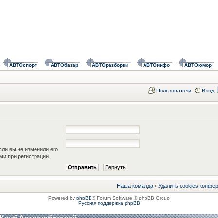
АВТОспорт
АВТОбазар
АВТОразборки
АВТОинфо
АВТОюмор
Пользователи
Вход
сли вы не изменили его
ами при регистрации.
Наша команда
•
Удалить cookies конфе
Powered by
phpBB
® Forum Software © phpBB Group
Русская поддержка phpBB
 Клуб Автолюбителей