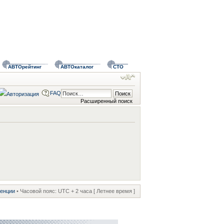
АВТОрейтинг
АВТОкаталог
СТО
FAQ
Расширенный поиск
ренции
• Часовой пояс: UTC + 2 часа [ Летнее время ]