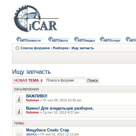
АВТОновости
АВТОфото
АВТОвидео
АВТОспорт
АВТ
Список форумов
‹
Разборки
‹
Ищу запчасть
Ищу запчасть
Новая тема
ОБЪЯВЛЕНИЯ
ВАЖЛИВО!
fishmen
» Пт сен 09, 2016 10:30 am
Важно! Для владельцев разборок.
fishmen
» Ср окт 10, 2012 4:27 pm
ТЕМЫ
Мицубиси Спейс Стар
altanka
» Пт ноя 02, 2012 12:12 pm