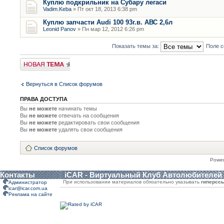
Куплю подкрильник на Субару легаси
Vadim.Keba
» Пт окт 18, 2013 6:38 pm
Куплю запчасти Audi 100 93г.в. АВС 2,6л
Leonid Panov
» Пн мар 12, 2012 6:26 pm
Показать темы за:
Поле с
Новая тема
Вернуться в Список форумов
ПРАВА ДОСТУПА
Вы
не можете
начинать темы
Вы
не можете
отвечать на сообщения
Вы
не можете
редактировать свои сообщения
Вы
не можете
удалять свои сообщения
Список форумов
Powe
Контакты
iCAR - Виртуальный Клуб Автолюбителей
При использовании материалов обязательно указывать
гиперсс
Администратор
icar@icar.com.ua
Реклама на сайте