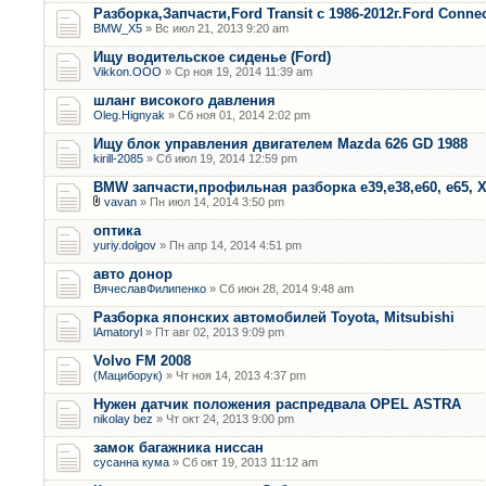
Разборка,Запчасти,Ford Transit с 1986-2012г.Ford Connec
BMW_X5
» Вс июл 21, 2013 9:20 am
Ищу водительское сиденье (Ford)
Vikkon.OOO
» Ср ноя 19, 2014 11:39 am
шланг високого давления
Oleg.Hignyak
» Сб ноя 01, 2014 2:02 pm
Ищу блок управления двигателем Mazda 626 GD 1988
kirill-2085
» Сб июл 19, 2014 12:59 pm
BMW запчасти,профильная разборка е39,е38,е60, е65, Х
vavan
» Пн июл 14, 2014 3:50 pm
оптика
yuriy.dolgov
» Пн апр 14, 2014 4:51 pm
авто донор
ВячеславФилипенко
» Сб июн 28, 2014 9:48 am
Разборка японских автомобилей Toyota, Mitsubishi
lAmatoryl
» Пт авг 02, 2013 9:09 pm
Volvo FM 2008
(Мациборук)
» Чт ноя 14, 2013 4:37 pm
Нужен датчик положения распредвала OPEL ASTRA
nikolay bez
» Чт окт 24, 2013 9:00 pm
замок багажника ниссан
сусанна кума
» Сб окт 19, 2013 11:12 am