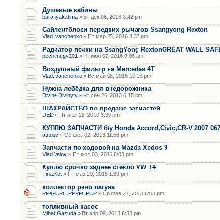
Душевые кабины
baranyak.dima
» Вт дек 06, 2016 3:42 pm
Сайлентблоки передних рычагов Ssangyong Rexton
Vlad.Ivanchenko
» Пт мар 25, 2016 3:37 pm
Радиатор печки на SsangYong RextonGREAT WALL SAF
pechenegv201
» Чт июл 07, 2016 9:08 am
Воздушный фильтр на Mercedes 4T
Vlad.Ivanchenko
» Вс май 08, 2016 10:16 pm
Нужна лебёдка для внедорожника
Divine.Divinyty
» Чт сен 26, 2013 6:15 pm
ШАХРАЙСТВО по продаже запчастей
DED
» Пт июл 23, 2010 3:39 pm
КУПЛЮ ЗАПЧАСТИ б/у Honda Accord,Civic,CR-V 2007 06
autosv
» Сб фев 02, 2013 11:56 pm
Запчасти по ходовой на Mazda Xedos 9
Vlad.Valov
» Пт июл 03, 2015 8:03 pm
Куплю срочно заднее стекло VW T4
Tina.Kot
» Пт мар 20, 2015 1:39 pm
коллектор рено лагуна
РРёРСРС РРРРСРСР
» Ср фев 27, 2013 6:03 pm
топливный насос
Mihail.Gazuda
» Вт апр 09, 2013 6:33 pm