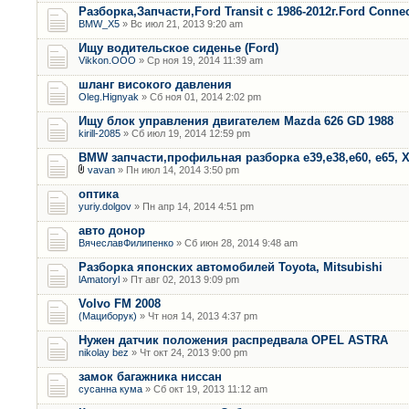
Разборка,Запчасти,Ford Transit с 1986-2012г.Ford Connec
BMW_X5
» Вс июл 21, 2013 9:20 am
Ищу водительское сиденье (Ford)
Vikkon.OOO
» Ср ноя 19, 2014 11:39 am
шланг високого давления
Oleg.Hignyak
» Сб ноя 01, 2014 2:02 pm
Ищу блок управления двигателем Mazda 626 GD 1988
kirill-2085
» Сб июл 19, 2014 12:59 pm
BMW запчасти,профильная разборка е39,е38,е60, е65, Х
vavan
» Пн июл 14, 2014 3:50 pm
оптика
yuriy.dolgov
» Пн апр 14, 2014 4:51 pm
авто донор
ВячеславФилипенко
» Сб июн 28, 2014 9:48 am
Разборка японских автомобилей Toyota, Mitsubishi
lAmatoryl
» Пт авг 02, 2013 9:09 pm
Volvo FM 2008
(Мациборук)
» Чт ноя 14, 2013 4:37 pm
Нужен датчик положения распредвала OPEL ASTRA
nikolay bez
» Чт окт 24, 2013 9:00 pm
замок багажника ниссан
сусанна кума
» Сб окт 19, 2013 11:12 am