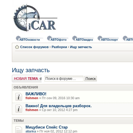
АВТОновости
АВТОфото
АВТОвидео
АВТОспорт
АВТ
Список форумов
‹
Разборки
‹
Ищу запчасть
Ищу запчасть
Новая тема
ОБЪЯВЛЕНИЯ
ВАЖЛИВО!
fishmen
» Пт сен 09, 2016 10:30 am
Важно! Для владельцев разборок.
fishmen
» Ср окт 10, 2012 4:27 pm
ТЕМЫ
Мицубиси Спейс Стар
altanka
» Пт ноя 02, 2012 12:12 pm