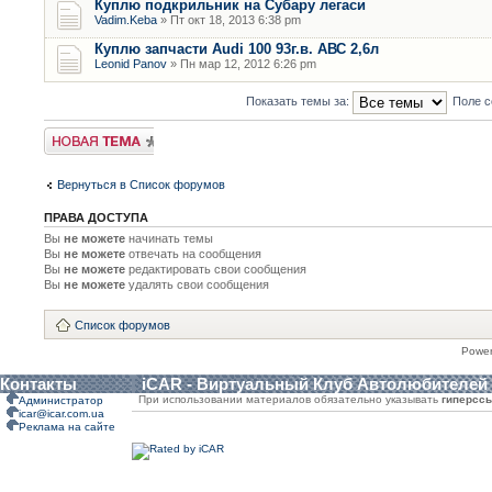
Куплю подкрильник на Субару легаси
Vadim.Keba
» Пт окт 18, 2013 6:38 pm
Куплю запчасти Audi 100 93г.в. АВС 2,6л
Leonid Panov
» Пн мар 12, 2012 6:26 pm
Показать темы за:
Поле с
Новая тема
Вернуться в Список форумов
ПРАВА ДОСТУПА
Вы
не можете
начинать темы
Вы
не можете
отвечать на сообщения
Вы
не можете
редактировать свои сообщения
Вы
не можете
удалять свои сообщения
Список форумов
Powe
Контакты
iCAR - Виртуальный Клуб Автолюбителей
При использовании материалов обязательно указывать
гиперсс
Администратор
icar@icar.com.ua
Реклама на сайте