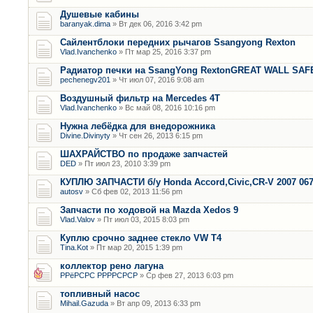
Душевые кабины
baranyak.dima
» Вт дек 06, 2016 3:42 pm
Сайлентблоки передних рычагов Ssangyong Rexton
Vlad.Ivanchenko
» Пт мар 25, 2016 3:37 pm
Радиатор печки на SsangYong RextonGREAT WALL SAF
pechenegv201
» Чт июл 07, 2016 9:08 am
Воздушный фильтр на Mercedes 4T
Vlad.Ivanchenko
» Вс май 08, 2016 10:16 pm
Нужна лебёдка для внедорожника
Divine.Divinyty
» Чт сен 26, 2013 6:15 pm
ШАХРАЙСТВО по продаже запчастей
DED
» Пт июл 23, 2010 3:39 pm
КУПЛЮ ЗАПЧАСТИ б/у Honda Accord,Civic,CR-V 2007 06
autosv
» Сб фев 02, 2013 11:56 pm
Запчасти по ходовой на Mazda Xedos 9
Vlad.Valov
» Пт июл 03, 2015 8:03 pm
Куплю срочно заднее стекло VW T4
Tina.Kot
» Пт мар 20, 2015 1:39 pm
коллектор рено лагуна
РРёРСРС РРРРСРСР
» Ср фев 27, 2013 6:03 pm
топливный насос
Mihail.Gazuda
» Вт апр 09, 2013 6:33 pm