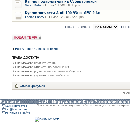
Куплю подкрильник на Субару легаси
Vadim.Keba
» Пт окт 18, 2013 6:38 pm
Куплю запчасти Audi 100 93г.в. АВС 2,6л
Leonid Panov
» Пн мар 12, 2012 6:26 pm
Показать темы за:
Поле с
Новая тема
Вернуться в Список форумов
ПРАВА ДОСТУПА
Вы
не можете
начинать темы
Вы
не можете
отвечать на сообщения
Вы
не можете
редактировать свои сообщения
Вы
не можете
удалять свои сообщения
Список форумов
Powe
Контакты
iCAR - Виртуальный Клуб Автолюбителей
При использовании материалов обязательно указывать
гиперсс
Администратор
icar@icar.com.ua
Реклама на сайте