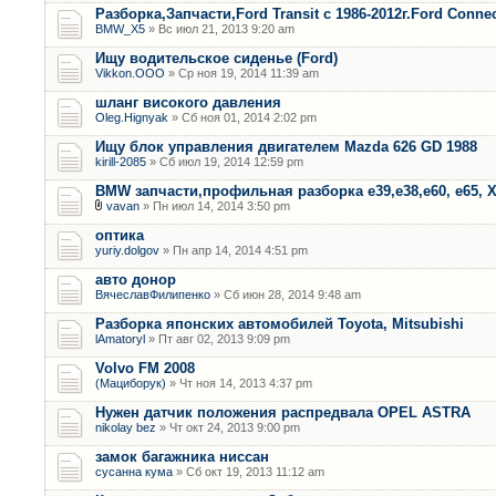
Разборка,Запчасти,Ford Transit с 1986-2012г.Ford Connec
BMW_X5
» Вс июл 21, 2013 9:20 am
Ищу водительское сиденье (Ford)
Vikkon.OOO
» Ср ноя 19, 2014 11:39 am
шланг високого давления
Oleg.Hignyak
» Сб ноя 01, 2014 2:02 pm
Ищу блок управления двигателем Mazda 626 GD 1988
kirill-2085
» Сб июл 19, 2014 12:59 pm
BMW запчасти,профильная разборка е39,е38,е60, е65, Х
vavan
» Пн июл 14, 2014 3:50 pm
оптика
yuriy.dolgov
» Пн апр 14, 2014 4:51 pm
авто донор
ВячеславФилипенко
» Сб июн 28, 2014 9:48 am
Разборка японских автомобилей Toyota, Mitsubishi
lAmatoryl
» Пт авг 02, 2013 9:09 pm
Volvo FM 2008
(Мациборук)
» Чт ноя 14, 2013 4:37 pm
Нужен датчик положения распредвала OPEL ASTRA
nikolay bez
» Чт окт 24, 2013 9:00 pm
замок багажника ниссан
сусанна кума
» Сб окт 19, 2013 11:12 am