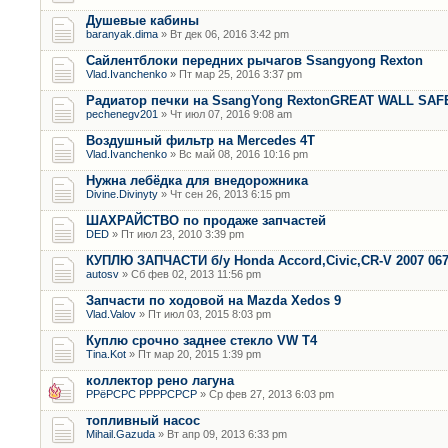
Душевые кабины
baranyak.dima
» Вт дек 06, 2016 3:42 pm
Сайлентблоки передних рычагов Ssangyong Rexton
Vlad.Ivanchenko
» Пт мар 25, 2016 3:37 pm
Радиатор печки на SsangYong RextonGREAT WALL SAF
pechenegv201
» Чт июл 07, 2016 9:08 am
Воздушный фильтр на Mercedes 4T
Vlad.Ivanchenko
» Вс май 08, 2016 10:16 pm
Нужна лебёдка для внедорожника
Divine.Divinyty
» Чт сен 26, 2013 6:15 pm
ШАХРАЙСТВО по продаже запчастей
DED
» Пт июл 23, 2010 3:39 pm
КУПЛЮ ЗАПЧАСТИ б/у Honda Accord,Civic,CR-V 2007 06
autosv
» Сб фев 02, 2013 11:56 pm
Запчасти по ходовой на Mazda Xedos 9
Vlad.Valov
» Пт июл 03, 2015 8:03 pm
Куплю срочно заднее стекло VW T4
Tina.Kot
» Пт мар 20, 2015 1:39 pm
коллектор рено лагуна
РРёРСРС РРРРСРСР
» Ср фев 27, 2013 6:03 pm
топливный насос
Mihail.Gazuda
» Вт апр 09, 2013 6:33 pm