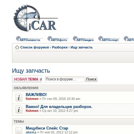
АВТОновости
АВТОфото
АВТОвидео
АВТОспорт
АВТ
Список форумов
‹
Разборки
‹
Ищу запчасть
Ищу запчасть
Новая тема
ОБЪЯВЛЕНИЯ
ВАЖЛИВО!
fishmen
» Пт сен 09, 2016 10:30 am
Важно! Для владельцев разборок.
fishmen
» Ср окт 10, 2012 4:27 pm
ТЕМЫ
Мицубиси Спейс Стар
altanka
» Пт ноя 02, 2012 12:12 pm