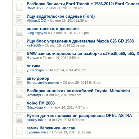
Разборка,Запчасти,Ford Transit с 1986-2012г.Ford Connec
BMW_X5
» Вс июл 21, 2013 9:20 am
Ищу водительское сиденье (Ford)
Vikkon.OOO
» Ср ноя 19, 2014 11:39 am
шланг високого давления
Oleg.Hignyak
» Сб ноя 01, 2014 2:02 pm
Ищу блок управления двигателем Mazda 626 GD 1988
kirill-2085
» Сб июл 19, 2014 12:59 pm
BMW запчасти,профильная разборка е39,е38,е60, е65, Х
vavan
» Пн июл 14, 2014 3:50 pm
оптика
yuriy.dolgov
» Пн апр 14, 2014 4:51 pm
авто донор
ВячеславФилипенко
» Сб июн 28, 2014 9:48 am
Разборка японских автомобилей Toyota, Mitsubishi
lAmatoryl
» Пт авг 02, 2013 9:09 pm
Volvo FM 2008
(Мациборук)
» Чт ноя 14, 2013 4:37 pm
Нужен датчик положения распредвала OPEL ASTRA
nikolay bez
» Чт окт 24, 2013 9:00 pm
замок багажника ниссан
сусанна кума
» Сб окт 19, 2013 11:12 am