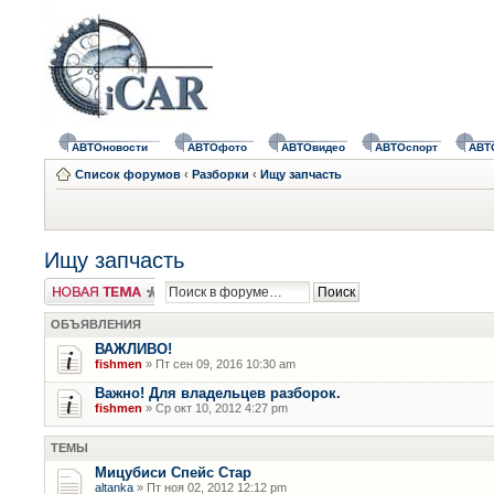
АВТОновости
АВТОфото
АВТОвидео
АВТОспорт
АВТ
Список форумов
‹
Разборки
‹
Ищу запчасть
Ищу запчасть
Новая тема
ОБЪЯВЛЕНИЯ
ВАЖЛИВО!
fishmen
» Пт сен 09, 2016 10:30 am
Важно! Для владельцев разборок.
fishmen
» Ср окт 10, 2012 4:27 pm
ТЕМЫ
Мицубиси Спейс Стар
altanka
» Пт ноя 02, 2012 12:12 pm