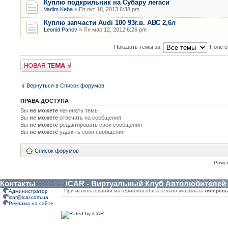
Куплю подкрильник на Субару легаси
Vadim.Keba
» Пт окт 18, 2013 6:38 pm
Куплю запчасти Audi 100 93г.в. АВС 2,6л
Leonid Panov
» Пн мар 12, 2012 6:26 pm
Показать темы за:
Поле с
Новая тема
Вернуться в Список форумов
ПРАВА ДОСТУПА
Вы
не можете
начинать темы
Вы
не можете
отвечать на сообщения
Вы
не можете
редактировать свои сообщения
Вы
не можете
удалять свои сообщения
Список форумов
Powe
Контакты
iCAR - Виртуальный Клуб Автолюбителей
При использовании материалов обязательно указывать
гиперсс
Администратор
icar@icar.com.ua
Реклама на сайте