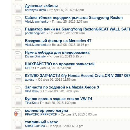
Душевые кабины
baranyak.dima
» Вт дек 06, 2016 3:42 pm
Сайлентблоки передних рычагов Ssangyong Rexton
Vlad.Ivanchenko
» Пт мар 25, 2016 3:37 pm
Радиатор печки на SsangYong RextonGREAT WALL SAF
pechenegv201
» Чт июл 07, 2016 9:08 am
Воздушный фильтр на Mercedes 4T
Vlad.Ivanchenko
» Вс май 08, 2016 10:16 pm
Нужна лебёдка для внедорожника
Divine.Divinyty
» Чт сен 26, 2013 6:15 pm
ШАХРАЙСТВО по продаже запчастей
DED
» Пт июл 23, 2010 3:39 pm
КУПЛЮ ЗАПЧАСТИ б/у Honda Accord,Civic,CR-V 2007 06
autosv
» Сб фев 02, 2013 11:56 pm
Запчасти по ходовой на Mazda Xedos 9
Vlad.Valov
» Пт июл 03, 2015 8:03 pm
Куплю срочно заднее стекло VW T4
Tina.Kot
» Пт мар 20, 2015 1:39 pm
коллектор рено лагуна
РРёРСРС РРРРСРСР
» Ср фев 27, 2013 6:03 pm
топливный насос
Mihail.Gazuda
» Вт апр 09, 2013 6:33 pm