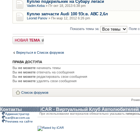
Куплю подкрильник на Субару легаси
Vadim.Keba
» Пт окт 18, 2013 6:38 pm
Куплю запчасти Audi 100 93г.в. АВС 2,6л
Leonid Panov
» Пн мар 12, 2012 6:26 pm
Показать темы за:
Поле с
Новая тема
Вернуться в Список форумов
ПРАВА ДОСТУПА
Вы
не можете
начинать темы
Вы
не можете
отвечать на сообщения
Вы
не можете
редактировать свои сообщения
Вы
не можете
удалять свои сообщения
Список форумов
Powe
Контакты
iCAR - Виртуальный Клуб Автолюбителей
При использовании материалов обязательно указывать
гиперсс
Администратор
icar@icar.com.ua
Реклама на сайте