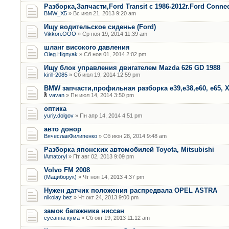
Разборка,Запчасти,Ford Transit с 1986-2012г.Ford Connec
BMW_X5
» Вс июл 21, 2013 9:20 am
Ищу водительское сиденье (Ford)
Vikkon.OOO
» Ср ноя 19, 2014 11:39 am
шланг високого давления
Oleg.Hignyak
» Сб ноя 01, 2014 2:02 pm
Ищу блок управления двигателем Mazda 626 GD 1988
kirill-2085
» Сб июл 19, 2014 12:59 pm
BMW запчасти,профильная разборка е39,е38,е60, е65, Х
vavan
» Пн июл 14, 2014 3:50 pm
оптика
yuriy.dolgov
» Пн апр 14, 2014 4:51 pm
авто донор
ВячеславФилипенко
» Сб июн 28, 2014 9:48 am
Разборка японских автомобилей Toyota, Mitsubishi
lAmatoryl
» Пт авг 02, 2013 9:09 pm
Volvo FM 2008
(Мациборук)
» Чт ноя 14, 2013 4:37 pm
Нужен датчик положения распредвала OPEL ASTRA
nikolay bez
» Чт окт 24, 2013 9:00 pm
замок багажника ниссан
сусанна кума
» Сб окт 19, 2013 11:12 am