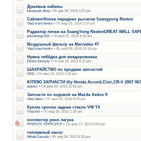
Душевые кабины
baranyak.dima
» Вт дек 06, 2016 3:42 pm
Сайлентблоки передних рычагов Ssangyong Rexton
Vlad.Ivanchenko
» Пт мар 25, 2016 3:37 pm
Радиатор печки на SsangYong RextonGREAT WALL SAF
pechenegv201
» Чт июл 07, 2016 9:08 am
Воздушный фильтр на Mercedes 4T
Vlad.Ivanchenko
» Вс май 08, 2016 10:16 pm
Нужна лебёдка для внедорожника
Divine.Divinyty
» Чт сен 26, 2013 6:15 pm
ШАХРАЙСТВО по продаже запчастей
DED
» Пт июл 23, 2010 3:39 pm
КУПЛЮ ЗАПЧАСТИ б/у Honda Accord,Civic,CR-V 2007 06
autosv
» Сб фев 02, 2013 11:56 pm
Запчасти по ходовой на Mazda Xedos 9
Vlad.Valov
» Пт июл 03, 2015 8:03 pm
Куплю срочно заднее стекло VW T4
Tina.Kot
» Пт мар 20, 2015 1:39 pm
коллектор рено лагуна
РРёРСРС РРРРСРСР
» Ср фев 27, 2013 6:03 pm
топливный насос
Mihail.Gazuda
» Вт апр 09, 2013 6:33 pm