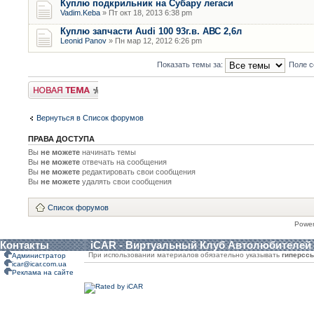
Куплю подкрильник на Субару легаси
Vadim.Keba
» Пт окт 18, 2013 6:38 pm
Куплю запчасти Audi 100 93г.в. АВС 2,6л
Leonid Panov
» Пн мар 12, 2012 6:26 pm
Показать темы за:
Поле с
Новая тема
Вернуться в Список форумов
ПРАВА ДОСТУПА
Вы
не можете
начинать темы
Вы
не можете
отвечать на сообщения
Вы
не можете
редактировать свои сообщения
Вы
не можете
удалять свои сообщения
Список форумов
Powe
Контакты
iCAR - Виртуальный Клуб Автолюбителей
При использовании материалов обязательно указывать
гиперсс
Администратор
icar@icar.com.ua
Реклама на сайте