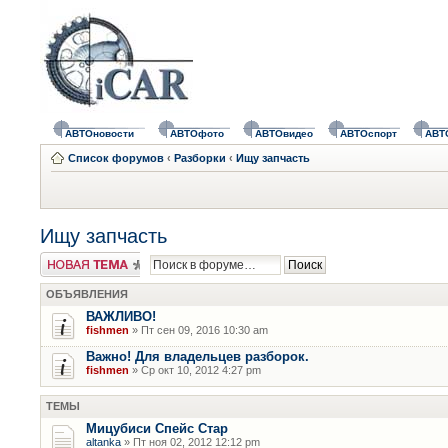
АВТОновости
АВТОфото
АВТОвидео
АВТОспорт
АВТ
Список форумов
‹
Разборки
‹
Ищу запчасть
Ищу запчасть
Новая тема
ОБЪЯВЛЕНИЯ
ВАЖЛИВО!
fishmen
» Пт сен 09, 2016 10:30 am
Важно! Для владельцев разборок.
fishmen
» Ср окт 10, 2012 4:27 pm
ТЕМЫ
Мицубиси Спейс Стар
altanka
» Пт ноя 02, 2012 12:12 pm