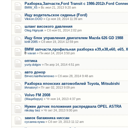
Разборка,Запчасти,Ford Transit с 1986-2012г.Ford Connec
BMW_X5
» Вс июл 21, 2013 9:20 am
Ищу водительское сиденье (Ford)
Vikkon.OOO
» Ср ноя 19, 2014 11:39 am
шланг високого давления
Oleg.Hignyak
» Сб ноя 01, 2014 2:02 pm
Ищу блок управления двигателем Mazda 626 GD 1988
kirill-2085
» Сб июл 19, 2014 12:59 pm
BMW запчасти,профильная разборка е39,е38,е60, е65, Х
vavan
» Пн июл 14, 2014 3:50 pm
оптика
yuriy.dolgov
» Пн апр 14, 2014 4:51 pm
авто донор
ВячеславФилипенко
» Сб июн 28, 2014 9:48 am
Разборка японских автомобилей Toyota, Mitsubishi
lAmatoryl
» Пт авг 02, 2013 9:09 pm
Volvo FM 2008
(Мациборук)
» Чт ноя 14, 2013 4:37 pm
Нужен датчик положения распредвала OPEL ASTRA
nikolay bez
» Чт окт 24, 2013 9:00 pm
замок багажника ниссан
сусанна кума
» Сб окт 19, 2013 11:12 am