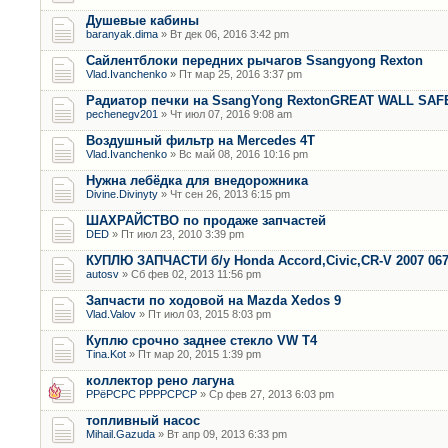
Душевые кабины
baranyak.dima
» Вт дек 06, 2016 3:42 pm
Сайлентблоки передних рычагов Ssangyong Rexton
Vlad.Ivanchenko
» Пт мар 25, 2016 3:37 pm
Радиатор печки на SsangYong RextonGREAT WALL SAF
pechenegv201
» Чт июл 07, 2016 9:08 am
Воздушный фильтр на Mercedes 4T
Vlad.Ivanchenko
» Вс май 08, 2016 10:16 pm
Нужна лебёдка для внедорожника
Divine.Divinyty
» Чт сен 26, 2013 6:15 pm
ШАХРАЙСТВО по продаже запчастей
DED
» Пт июл 23, 2010 3:39 pm
КУПЛЮ ЗАПЧАСТИ б/у Honda Accord,Civic,CR-V 2007 06
autosv
» Сб фев 02, 2013 11:56 pm
Запчасти по ходовой на Mazda Xedos 9
Vlad.Valov
» Пт июл 03, 2015 8:03 pm
Куплю срочно заднее стекло VW T4
Tina.Kot
» Пт мар 20, 2015 1:39 pm
коллектор рено лагуна
РРёРСРС РРРРСРСР
» Ср фев 27, 2013 6:03 pm
топливный насос
Mihail.Gazuda
» Вт апр 09, 2013 6:33 pm