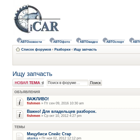
АВТОновости
АВТОфото
АВТОвидео
АВТОспорт
АВТ
Список форумов
‹
Разборки
‹
Ищу запчасть
Ищу запчасть
Новая тема
ОБЪЯВЛЕНИЯ
ВАЖЛИВО!
fishmen
» Пт сен 09, 2016 10:30 am
Важно! Для владельцев разборок.
fishmen
» Ср окт 10, 2012 4:27 pm
ТЕМЫ
Мицубиси Спейс Стар
altanka
» Пт ноя 02, 2012 12:12 pm