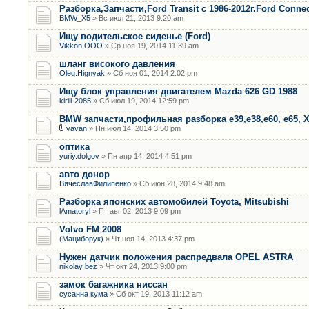
Разборка,Запчасти,Ford Transit с 1986-2012г.Ford Connec
BMW_X5
» Вс июл 21, 2013 9:20 am
Ищу водительское сиденье (Ford)
Vikkon.OOO
» Ср ноя 19, 2014 11:39 am
шланг високого давления
Oleg.Hignyak
» Сб ноя 01, 2014 2:02 pm
Ищу блок управления двигателем Mazda 626 GD 1988
kirill-2085
» Сб июл 19, 2014 12:59 pm
BMW запчасти,профильная разборка е39,е38,е60, е65, Х
vavan
» Пн июл 14, 2014 3:50 pm
оптика
yuriy.dolgov
» Пн апр 14, 2014 4:51 pm
авто донор
ВячеславФилипенко
» Сб июн 28, 2014 9:48 am
Разборка японских автомобилей Toyota, Mitsubishi
lAmatoryl
» Пт авг 02, 2013 9:09 pm
Volvo FM 2008
(Мациборук)
» Чт ноя 14, 2013 4:37 pm
Нужен датчик положения распредвала OPEL ASTRA
nikolay bez
» Чт окт 24, 2013 9:00 pm
замок багажника ниссан
сусанна кума
» Сб окт 19, 2013 11:12 am