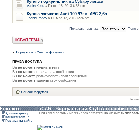
Куплю подкрильник на Субару легаси
Vadim.Keba
» Пт окт 18, 2013 6:38 pm
Куплю запчасти Audi 100 93г.в. АВС 2,6л
Leonid Panov
» Пн мар 12, 2012 6:26 pm
Показать темы за:
Поле с
Новая тема
Вернуться в Список форумов
ПРАВА ДОСТУПА
Вы
не можете
начинать темы
Вы
не можете
отвечать на сообщения
Вы
не можете
редактировать свои сообщения
Вы
не можете
удалять свои сообщения
Список форумов
Powe
Контакты
iCAR - Виртуальный Клуб Автолюбителей
При использовании материалов обязательно указывать
гиперсс
Администратор
icar@icar.com.ua
Реклама на сайте