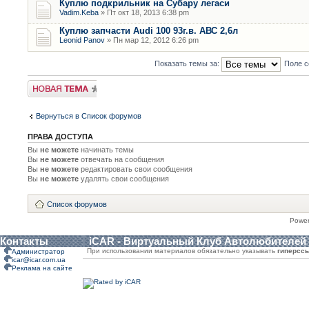
Куплю подкрильник на Субару легаси
Vadim.Keba
» Пт окт 18, 2013 6:38 pm
Куплю запчасти Audi 100 93г.в. АВС 2,6л
Leonid Panov
» Пн мар 12, 2012 6:26 pm
Показать темы за:
Поле с
Новая тема
Вернуться в Список форумов
ПРАВА ДОСТУПА
Вы
не можете
начинать темы
Вы
не можете
отвечать на сообщения
Вы
не можете
редактировать свои сообщения
Вы
не можете
удалять свои сообщения
Список форумов
Powe
Контакты
iCAR - Виртуальный Клуб Автолюбителей
При использовании материалов обязательно указывать
гиперсс
Администратор
icar@icar.com.ua
Реклама на сайте