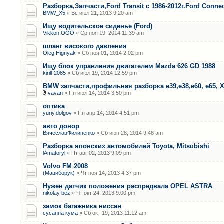
Разборка,Запчасти,Ford Transit с 1986-2012г.Ford Connec
BMW_X5
» Вс июл 21, 2013 9:20 am
Ищу водительское сиденье (Ford)
Vikkon.OOO
» Ср ноя 19, 2014 11:39 am
шланг високого давления
Oleg.Hignyak
» Сб ноя 01, 2014 2:02 pm
Ищу блок управления двигателем Mazda 626 GD 1988
kirill-2085
» Сб июл 19, 2014 12:59 pm
BMW запчасти,профильная разборка е39,е38,е60, е65, Х
vavan
» Пн июл 14, 2014 3:50 pm
оптика
yuriy.dolgov
» Пн апр 14, 2014 4:51 pm
авто донор
ВячеславФилипенко
» Сб июн 28, 2014 9:48 am
Разборка японских автомобилей Toyota, Mitsubishi
lAmatoryl
» Пт авг 02, 2013 9:09 pm
Volvo FM 2008
(Мациборук)
» Чт ноя 14, 2013 4:37 pm
Нужен датчик положения распредвала OPEL ASTRA
nikolay bez
» Чт окт 24, 2013 9:00 pm
замок багажника ниссан
сусанна кума
» Сб окт 19, 2013 11:12 am