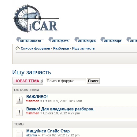
АВТОновости
АВТОфото
АВТОвидео
АВТОспорт
АВТ
Список форумов
‹
Разборки
‹
Ищу запчасть
Ищу запчасть
Новая тема
ОБЪЯВЛЕНИЯ
ВАЖЛИВО!
fishmen
» Пт сен 09, 2016 10:30 am
Важно! Для владельцев разборок.
fishmen
» Ср окт 10, 2012 4:27 pm
ТЕМЫ
Мицубиси Спейс Стар
altanka
» Пт ноя 02, 2012 12:12 pm