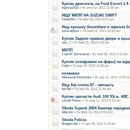
Куплю двигатель на Ford Escort 1.4
loginza2503
» Вт июл 03, 2012 11:00 am
ИЩУ МКПП НА SUZUKI SWIFT
traster50
» Пн июн 04, 2012 6:47 pm
Ищу крышку бензобака и зеркала бо
irena.ladyka
» Сб май 12, 2012 10:26 am
Куплю Задние правые двери и кры
neo_7
» Пт май 11, 2012 6:33 am
МКПП
Сергей Третшаков
» Вс май 06, 2012 5:13 pm
Куплю очки(рамки на фары) на ауди
Саня
» Чт апр 19, 2012 11:05 pm
коленвал
Aleksandr.Kirichenko
» Вт апр 10, 2012 10:53 p
Ищу fiat croma 87 - запчасть
fiat fiat
» Пн апр 09, 2012 11:40 am
Куплю запчасти Audi 100 93г.в. АВС 
Leonid Panov
» Пн мар 12, 2012 6:29 pm
Skoda Superb 2004 Бампер передни
telecom
» Пн фев 13, 2012 9:51 pm
Skoda Felicia
Владислав
» Чт дек 08, 2011 5:18 pm