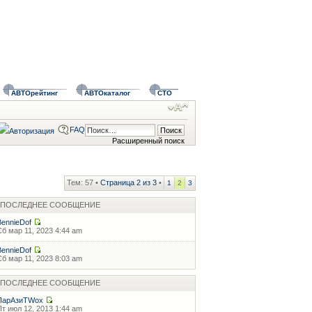
АВТОрейтинг
АВТОкаталог
СТО
FAQ
Расширенный поиск
Тем: 57 •
Страница
2
из
3
•
1
2
3
ПОСЛЕДНЕЕ СООБЩЕНИЕ
BennieDof
Сб мар 11, 2023 4:44 am
BennieDof
Сб мар 11, 2023 8:03 am
ПОСЛЕДНЕЕ СООБЩЕНИЕ
ПарАзиТWox
Пт июл 12, 2013 1:44 am