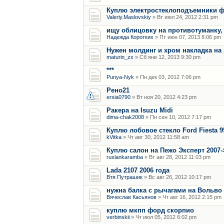
Куплю электростеклоподъемники ф
Valeriy.Maslovskiy
» Вт июл 24, 2012 2:31 pm
ищу облицовку на противотуманку, 
Надежда Коротких
» Пт июн 07, 2013 8:06 pm
Нужен молдинг и хром накладка на 
maturin_zx
» Сб янв 12, 2013 9:30 pm
***
Punya-Nyk
» Пн дек 03, 2012 7:06 pm
Рено21
ersia0790
» Вт ноя 20, 2012 4:23 pm
Ракера на Isuzu Midi
dima-chak2008
» Пн сен 10, 2012 7:17 pm
Куплю лобовое стекло Ford Fiesta 95
kVitka
» Чт авг 30, 2012 11:58 am
Куплю салон на Пежо Эксперт 2007-
ruslankaramba
» Вт авг 28, 2012 11:03 pm
Lada 2107 2006 года
Втя Путрашик
» Вс авг 26, 2012 10:17 pm
нужна балка с рычагами на Вольво 2
Вячеслав Касьянов
» Чт авг 16, 2012 2:15 pm
куплю мкпп форд скорпио
verbinskii
» Чт июл 05, 2012 6:02 pm