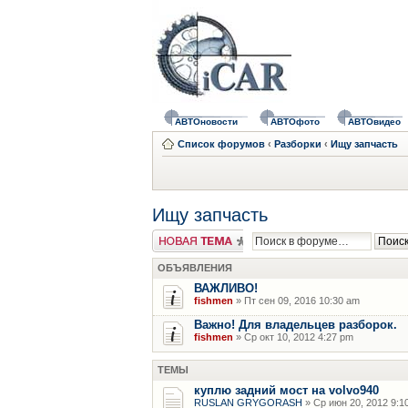
АВТОновости
АВТОфото
АВТОвидео
Список форумов
‹
Разборки
‹
Ищу запчасть
Ищу запчасть
Новая тема
ОБЪЯВЛЕНИЯ
ВАЖЛИВО!
fishmen
» Пт сен 09, 2016 10:30 am
Важно! Для владельцев разборок.
fishmen
» Ср окт 10, 2012 4:27 pm
ТЕМЫ
куплю задний мост на volvo940
RUSLAN GRYGORASH
» Ср июн 20, 2012 9:1