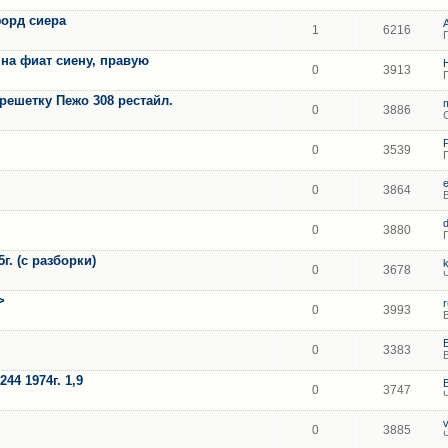
орд сиера
1
6216
на фиат сиену, правую
0
3913
решетку Пежо 308 рестайл.
0
3886
0
3539
0
3864
0
3880
г. (с разборки)
0
3678
>
0
3993
0
3383
44 1974г. 1,9
0
3747
v
0
3885