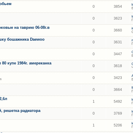
 обьем
0
3854
0
3623
ковые на таврию 06-08г.в
0
3660
шку бошажника Daewoo
0
3631
0
3447
 80 купе 1984г. амереканка
0
3618
0
3423
m
f
0
3664
2,6л
1
5492
й, решетка радиатора
0
3769
1
5206