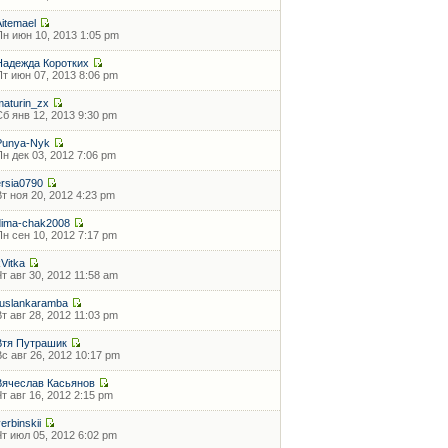
Aitemael
Пн июн 10, 2013 1:05 pm
Надежда Коротких
Пт июн 07, 2013 8:06 pm
maturin_zx
Сб янв 12, 2013 9:30 pm
Punya-Nyk
Пн дек 03, 2012 7:06 pm
ersia0790
Вт ноя 20, 2012 4:23 pm
dima-chak2008
Пн сен 10, 2012 7:17 pm
kVitka
Чт авг 30, 2012 11:58 am
ruslankaramba
Вт авг 28, 2012 11:03 pm
Втя Путрашик
Вс авг 26, 2012 10:17 pm
Вячеслав Касьянов
Чт авг 16, 2012 2:15 pm
erbinskii
Чт июл 05, 2012 6:02 pm