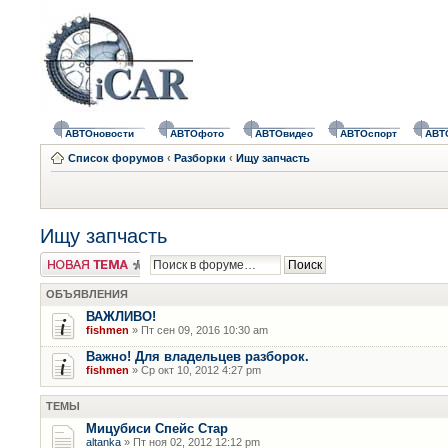
АВТОновости
АВТОфото
АВТОвидео
АВТОспорт
АВТ
Список форумов
‹
Разборки
‹
Ищу запчасть
Ищу запчасть
Новая тема
ОБЪЯВЛЕНИЯ
ВАЖЛИВО!
fishmen
» Пт сен 09, 2016 10:30 am
Важно! Для владельцев разборок.
fishmen
» Ср окт 10, 2012 4:27 pm
ТЕМЫ
Мицубиси Спейс Стар
altanka
» Пт ноя 02, 2012 12:12 pm