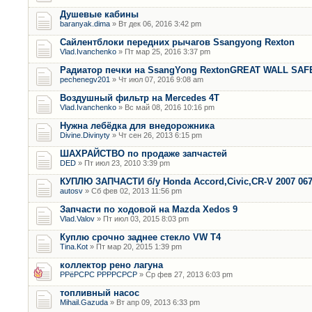
Душевые кабины
baranyak.dima
» Вт дек 06, 2016 3:42 pm
Сайлентблоки передних рычагов Ssangyong Rexton
Vlad.Ivanchenko
» Пт мар 25, 2016 3:37 pm
Радиатор печки на SsangYong RextonGREAT WALL SAF
pechenegv201
» Чт июл 07, 2016 9:08 am
Воздушный фильтр на Mercedes 4T
Vlad.Ivanchenko
» Вс май 08, 2016 10:16 pm
Нужна лебёдка для внедорожника
Divine.Divinyty
» Чт сен 26, 2013 6:15 pm
ШАХРАЙСТВО по продаже запчастей
DED
» Пт июл 23, 2010 3:39 pm
КУПЛЮ ЗАПЧАСТИ б/у Honda Accord,Civic,CR-V 2007 06
autosv
» Сб фев 02, 2013 11:56 pm
Запчасти по ходовой на Mazda Xedos 9
Vlad.Valov
» Пт июл 03, 2015 8:03 pm
Куплю срочно заднее стекло VW T4
Tina.Kot
» Пт мар 20, 2015 1:39 pm
коллектор рено лагуна
РРёРСРС РРРРСРСР
» Ср фев 27, 2013 6:03 pm
топливный насос
Mihail.Gazuda
» Вт апр 09, 2013 6:33 pm