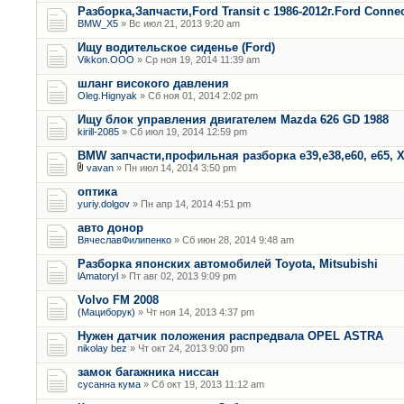
Разборка,Запчасти,Ford Transit с 1986-2012г.Ford Connec
BMW_X5
» Вс июл 21, 2013 9:20 am
Ищу водительское сиденье (Ford)
Vikkon.OOO
» Ср ноя 19, 2014 11:39 am
шланг високого давления
Oleg.Hignyak
» Сб ноя 01, 2014 2:02 pm
Ищу блок управления двигателем Mazda 626 GD 1988
kirill-2085
» Сб июл 19, 2014 12:59 pm
BMW запчасти,профильная разборка е39,е38,е60, е65, Х
vavan
» Пн июл 14, 2014 3:50 pm
оптика
yuriy.dolgov
» Пн апр 14, 2014 4:51 pm
авто донор
ВячеславФилипенко
» Сб июн 28, 2014 9:48 am
Разборка японских автомобилей Toyota, Mitsubishi
lAmatoryl
» Пт авг 02, 2013 9:09 pm
Volvo FM 2008
(Мациборук)
» Чт ноя 14, 2013 4:37 pm
Нужен датчик положения распредвала OPEL ASTRA
nikolay bez
» Чт окт 24, 2013 9:00 pm
замок багажника ниссан
сусанна кума
» Сб окт 19, 2013 11:12 am