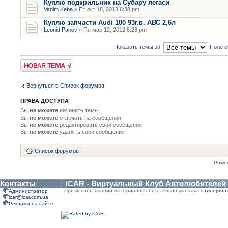
Куплю подкрильник на Субару легаси
Vadim.Keba
» Пт окт 18, 2013 6:38 pm
Куплю запчасти Audi 100 93г.в. АВС 2,6л
Leonid Panov
» Пн мар 12, 2012 6:26 pm
Показать темы за:
Поле с
Новая тема
Вернуться в Список форумов
ПРАВА ДОСТУПА
Вы
не можете
начинать темы
Вы
не можете
отвечать на сообщения
Вы
не можете
редактировать свои сообщения
Вы
не можете
удалять свои сообщения
Список форумов
Powe
Контакты
iCAR - Виртуальный Клуб Автолюбителей
При использовании материалов обязательно указывать
гиперсс
Администратор
icar@icar.com.ua
Реклама на сайте