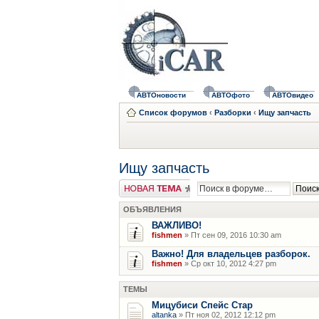
АВТОновости
АВТОфото
АВТОвидео
Список форумов
‹
Разборки
‹
Ищу запчасть
Ищу запчасть
Новая тема
ОБЪЯВЛЕНИЯ
ВАЖЛИВО!
fishmen
» Пт сен 09, 2016 10:30 am
Важно! Для владельцев разборок.
fishmen
» Ср окт 10, 2012 4:27 pm
ТЕМЫ
Мицубиси Спейс Стар
altanka
» Пт ноя 02, 2012 12:12 pm