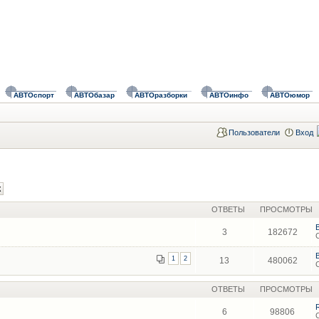
АВТОспорт
АВТОбазар
АВТОразборки
АВТОинфо
АВТОюмор
Пользователи
Вход
ОТВЕТЫ
ПРОСМОТРЫ
3
182672
1
2
13
480062
ОТВЕТЫ
ПРОСМОТРЫ
6
98806