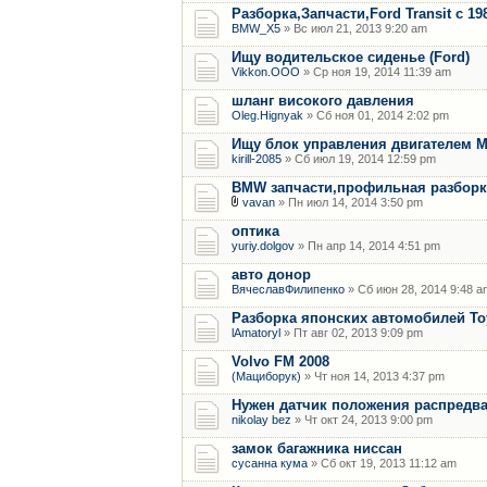
Разборка,Запчасти,Ford Transit с 19
BMW_X5
» Вс июл 21, 2013 9:20 am
Ищу водительское сиденье (Ford)
Vikkon.OOO
» Ср ноя 19, 2014 11:39 am
шланг високого давления
Oleg.Hignyak
» Сб ноя 01, 2014 2:02 pm
Ищу блок управления двигателем M
kirill-2085
» Сб июл 19, 2014 12:59 pm
BMW запчасти,профильная разборка е
vavan
» Пн июл 14, 2014 3:50 pm
оптика
yuriy.dolgov
» Пн апр 14, 2014 4:51 pm
авто донор
ВячеславФилипенко
» Сб июн 28, 2014 9:48 a
Разборка японских автомобилей Toy
lAmatoryl
» Пт авг 02, 2013 9:09 pm
Volvo FM 2008
(Мациборук)
» Чт ноя 14, 2013 4:37 pm
Нужен датчик положения распредв
nikolay bez
» Чт окт 24, 2013 9:00 pm
замок багажника ниссан
сусанна кума
» Сб окт 19, 2013 11:12 am