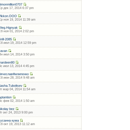
dimonmillion0707
Ср дек 17, 2014 6:37 pm
Vikkon.OOO
Ср ноя 19, 2014 11:39 am
Oleg.Hignyak
Сб ноя 01, 2014 2:02 pm
irill-2085
Сб июл 19, 2014 12:59 pm
vavan
Пн июл 14, 2014 3:50 pm
mardeen80
Вс июл 13, 2014 4:45 pm
ВячеславФилипенко
Сб июн 28, 2014 9:48 am
Sasha.Tuboltsev
Вт мар 04, 2014 11:54 am
Aptantion
Вс фев 02, 2014 1:50 am
nikolay bez
Чт окт 24, 2013 9:00 pm
сусанна кума
Сб окт 19, 2013 11:12 am