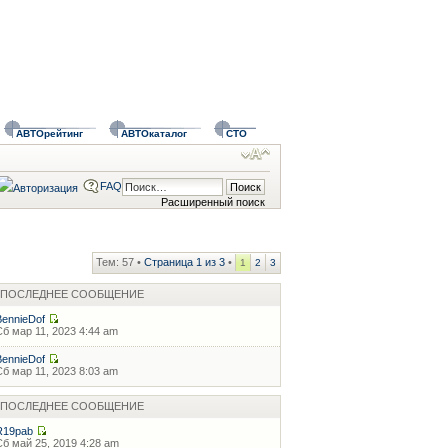
АВТОрейтинг
АВТОкаталог
СТО
FAQ
Расширенный поиск
Тем: 57 •
Страница
1
из
3
•
1
2
3
ПОСЛЕДНЕЕ СООБЩЕНИЕ
BennieDof
Сб мар 11, 2023 4:44 am
BennieDof
Сб мар 11, 2023 8:03 am
ПОСЛЕДНЕЕ СООБЩЕНИЕ
R19pab
Сб май 25, 2019 4:28 am