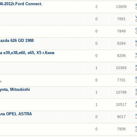
86-2012г.Ford Connect.
2
13609
0
7891
0
7849
azda 626 GD 1988
k
0
8284
39,е38,е60, е65, Х5 г.Киев
0
8206
1
10369
0
7701
m
ota, Mitsubishi
1
10788
1
10517
ала OPEL ASTRA
0
8017
0
7806