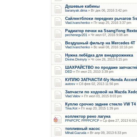
Душевые кабины
baranyak.dima
» Вт дек 06, 2016 3:42 pm
Сайлентблоки передних рычагов Ss
Vlad.Ivanchenko
» Пт мар 25, 2016 3:37 pm
Радиатор печки на SsangYong Rex
pechenegv201
» Чт июл 07, 2016 9:08 am
Воздушный фильтр на Mercedes 4T
Vlad.Ivanchenko
» Вс май 08, 2016 10:16 pm
Нужна лебёдка для внедорожника
Divine.Divinyty
» Чт сен 26, 2013 6:15 pm
ШАХРАЙСТВО по продаже запчасте
DED
» Пт июл 23, 2010 3:39 pm
КУПЛЮ ЗАПЧАСТИ б/у Honda Accord,C
autosv
» Сб фев 02, 2013 11:56 pm
Запчасти по ходовой на Mazda Xedo
Vlad.Valov
» Пт июл 03, 2015 8:03 pm
Куплю срочно заднее стекло VW T4
Tina.Kot
» Пт мар 20, 2015 1:39 pm
коллектор рено лагуна
РРёРСРС РРРРСРСР
» Ср фев 27, 2013 6:03
топливный насос
Mihail.Gazuda
» Вт апр 09, 2013 6:33 pm