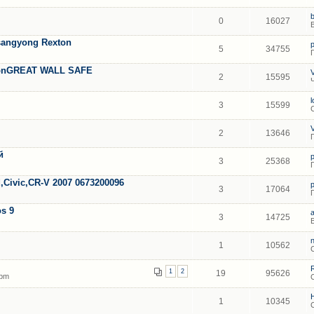
0
16027
angyong Rexton
5
34755
tonGREAT WALL SAFЕ
2
15595
3
15599
2
13646
й
3
25368
ivic,CR-V 2007 0673200096
3
17064
s 9
3
14725
1
10562
1
2
19
95626
 pm
1
10345