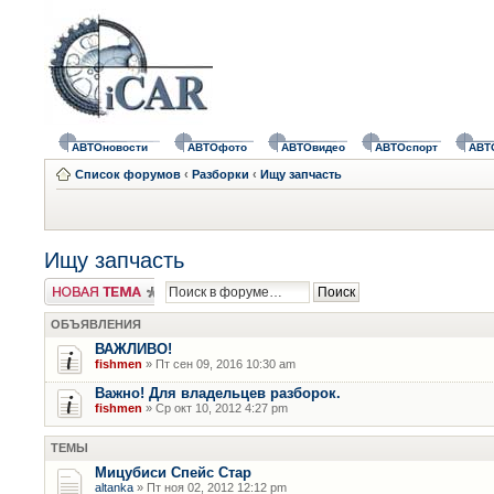
АВТОновости
АВТОфото
АВТОвидео
АВТОспорт
АВТ
Список форумов
‹
Разборки
‹
Ищу запчасть
Ищу запчасть
Новая тема
ОБЪЯВЛЕНИЯ
ВАЖЛИВО!
fishmen
» Пт сен 09, 2016 10:30 am
Важно! Для владельцев разборок.
fishmen
» Ср окт 10, 2012 4:27 pm
ТЕМЫ
Мицубиси Спейс Стар
altanka
» Пт ноя 02, 2012 12:12 pm