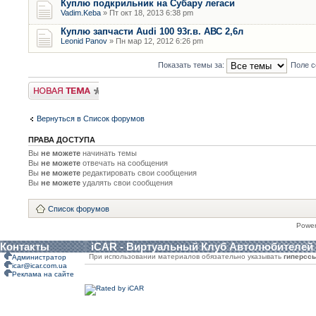
Куплю подкрильник на Субару легаси
Vadim.Keba
» Пт окт 18, 2013 6:38 pm
Куплю запчасти Audi 100 93г.в. АВС 2,6л
Leonid Panov
» Пн мар 12, 2012 6:26 pm
Показать темы за:
Поле с
Новая тема
Вернуться в Список форумов
ПРАВА ДОСТУПА
Вы
не можете
начинать темы
Вы
не можете
отвечать на сообщения
Вы
не можете
редактировать свои сообщения
Вы
не можете
удалять свои сообщения
Список форумов
Powe
Контакты
iCAR - Виртуальный Клуб Автолюбителей
При использовании материалов обязательно указывать
гиперсс
Администратор
icar@icar.com.ua
Реклама на сайте