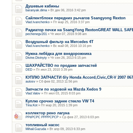
Душевые кабины
baranyak.dima
» Вт дек 06, 2016 3:42 pm
Сайлентблоки передних рычагов Ssangyong Rexton
Vlad.Ivanchenko
» Пт мар 25, 2016 3:37 pm
Радиатор печки на SsangYong RextonGREAT WALL SAF
pechenegv201
» Чт июл 07, 2016 9:08 am
Воздушный фильтр на Mercedes 4T
Vlad.Ivanchenko
» Вс май 08, 2016 10:16 pm
Нужна лебёдка для внедорожника
Divine.Divinyty
» Чт сен 26, 2013 6:15 pm
ШАХРАЙСТВО по продаже запчастей
DED
» Пт июл 23, 2010 3:39 pm
КУПЛЮ ЗАПЧАСТИ б/у Honda Accord,Civic,CR-V 2007 06
autosv
» Сб фев 02, 2013 11:56 pm
Запчасти по ходовой на Mazda Xedos 9
Vlad.Valov
» Пт июл 03, 2015 8:03 pm
Куплю срочно заднее стекло VW T4
Tina.Kot
» Пт мар 20, 2015 1:39 pm
коллектор рено лагуна
РРёРСРС РРРРСРСР
» Ср фев 27, 2013 6:03 pm
топливный насос
Mihail.Gazuda
» Вт апр 09, 2013 6:33 pm