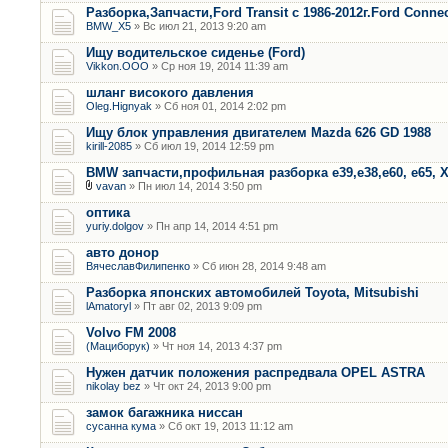
Разборка,Запчасти,Ford Transit с 1986-2012г.Ford Connec
BMW_X5
» Вс июл 21, 2013 9:20 am
Ищу водительское сиденье (Ford)
Vikkon.OOO
» Ср ноя 19, 2014 11:39 am
шланг високого давления
Oleg.Hignyak
» Сб ноя 01, 2014 2:02 pm
Ищу блок управления двигателем Mazda 626 GD 1988
kirill-2085
» Сб июл 19, 2014 12:59 pm
BMW запчасти,профильная разборка е39,е38,е60, е65, Х
vavan
» Пн июл 14, 2014 3:50 pm
оптика
yuriy.dolgov
» Пн апр 14, 2014 4:51 pm
авто донор
ВячеславФилипенко
» Сб июн 28, 2014 9:48 am
Разборка японских автомобилей Toyota, Mitsubishi
lAmatoryl
» Пт авг 02, 2013 9:09 pm
Volvo FM 2008
(Мациборук)
» Чт ноя 14, 2013 4:37 pm
Нужен датчик положения распредвала OPEL ASTRA
nikolay bez
» Чт окт 24, 2013 9:00 pm
замок багажника ниссан
сусанна кума
» Сб окт 19, 2013 11:12 am