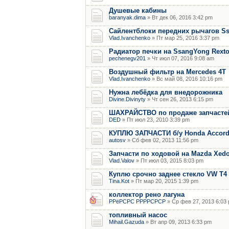
Душевые кабины
baranyak.dima
» Вт дек 06, 2016 3:42 pm
Сайлентблоки передних рычагов Ss
Vlad.Ivanchenko
» Пт мар 25, 2016 3:37 pm
Радиатор печки на SsangYong Rex
pechenegv201
» Чт июл 07, 2016 9:08 am
Воздушный фильтр на Mercedes 4T
Vlad.Ivanchenko
» Вс май 08, 2016 10:16 pm
Нужна лебёдка для внедорожника
Divine.Divinyty
» Чт сен 26, 2013 6:15 pm
ШАХРАЙСТВО по продаже запчасте
DED
» Пт июл 23, 2010 3:39 pm
КУПЛЮ ЗАПЧАСТИ б/у Honda Accord,C
autosv
» Сб фев 02, 2013 11:56 pm
Запчасти по ходовой на Mazda Xedo
Vlad.Valov
» Пт июл 03, 2015 8:03 pm
Куплю срочно заднее стекло VW T4
Tina.Kot
» Пт мар 20, 2015 1:39 pm
коллектор рено лагуна
РРёРСРС РРРРСРСР
» Ср фев 27, 2013 6:03
топливный насос
Mihail.Gazuda
» Вт апр 09, 2013 6:33 pm