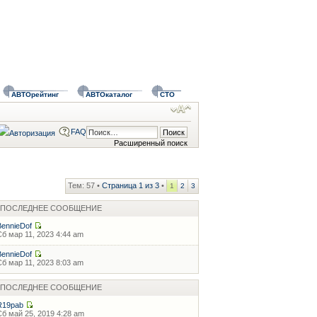
АВТОрейтинг
АВТОкаталог
СТО
FAQ
Расширенный поиск
Тем: 57 •
Страница
1
из
3
•
1
2
3
ПОСЛЕДНЕЕ СООБЩЕНИЕ
BennieDof
Сб мар 11, 2023 4:44 am
BennieDof
Сб мар 11, 2023 8:03 am
ПОСЛЕДНЕЕ СООБЩЕНИЕ
R19pab
Сб май 25, 2019 4:28 am