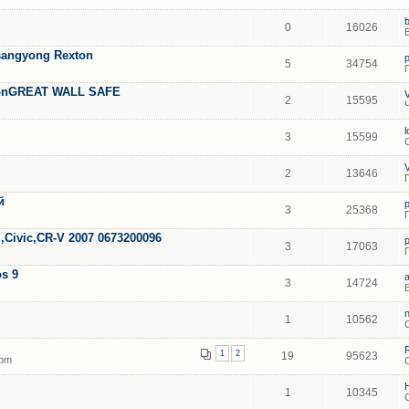
0
16026
angyong Rexton
5
34754
tonGREAT WALL SAFЕ
2
15595
3
15599
2
13646
й
3
25368
ivic,CR-V 2007 0673200096
3
17063
s 9
3
14724
1
10562
1
2
19
95623
 pm
1
10345