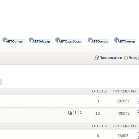
АВТОспорт
АВТОбазар
АВТОразборки
АВТОинфо
АВТОюмор
Пользователи
Вход
ОТВЕТЫ
ПРОСМОТРЫ
3
182667
1
2
13
480043
ОТВЕТЫ
ПРОСМОТРЫ
6
98806