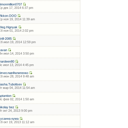
dimonmillion0707
Ср дек 17, 2014 6:37 pm
Vikkon.OOO
Ср ноя 19, 2014 11:39 am
Oleg.Hignyak
Сб ноя 01, 2014 2:02 pm
irill-2085
Сб июл 19, 2014 12:59 pm
vavan
Пн июл 14, 2014 3:50 pm
mardeen80
Вс июл 13, 2014 4:45 pm
ВячеславФилипенко
Сб июн 28, 2014 9:48 am
Sasha.Tuboltsev
Вт мар 04, 2014 11:54 am
Aptantion
Вс фев 02, 2014 1:50 am
nikolay bez
Чт окт 24, 2013 9:00 pm
сусанна кума
Сб окт 19, 2013 11:12 am