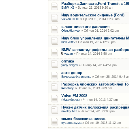
Разборка,Запчасти,Ford Transit с 19
BMW_X5
» Вс июл 21, 2013 9:20 am
Ищу водительское сиденье (Ford)
Vikkon.OOO
» Ср ноя 19, 2014 11:39 am
шланг високого давления
Oleg.Hignyak
» Сб ноя 01, 2014 2:02 pm
Ищу блок управления двигателем M
kirill-2085
» Сб июл 19, 2014 12:59 pm
BMW запчасти,профильная разборка е
vavan
» Пн июл 14, 2014 3:50 pm
оптика
yuriy.dolgov
» Пн апр 14, 2014 4:51 pm
авто донор
ВячеславФилипенко
» Сб июн 28, 2014 9:48 a
Разборка японских автомобилей Toy
lAmatoryl
» Пт авг 02, 2013 9:09 pm
Volvo FM 2008
(Мациборук)
» Чт ноя 14, 2013 4:37 pm
Нужен датчик положения распредв
nikolay bez
» Чт окт 24, 2013 9:00 pm
замок багажника ниссан
сусанна кума
» Сб окт 19, 2013 11:12 am