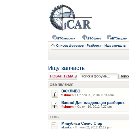
АВТОновости
АВТОфото
АВТОвидео
Список форумов
‹
Разборки
‹
Ищу запчасть
Ищу запчасть
Новая тема
ОБЪЯВЛЕНИЯ
ВАЖЛИВО!
fishmen
» Пт сен 09, 2016 10:30 am
Важно! Для владельцев разборок.
fishmen
» Ср окт 10, 2012 4:27 pm
ТЕМЫ
Мицубиси Спейс Стар
altanka
» Пт ноя 02, 2012 12:12 pm