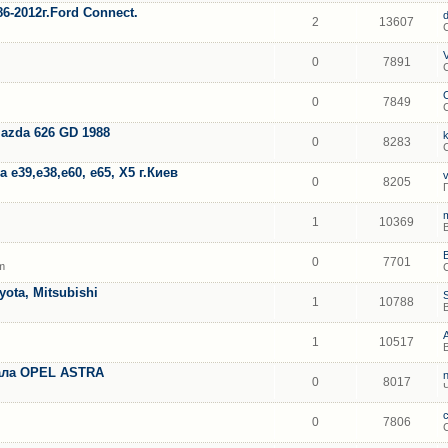
86-2012г.Ford Connect.
2
13607
0
7891
0
7849
azda 626 GD 1988
k
0
8283
39,е38,е60, е65, Х5 г.Киев
0
8205
1
10369
0
7701
m
ota, Mitsubishi
1
10788
1
10517
ала OPEL ASTRA
0
8017
0
7806