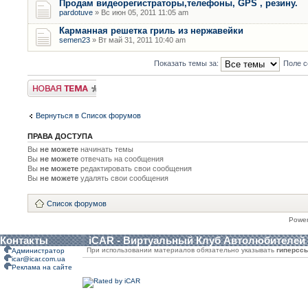
Продам видеорегистраторы,телефоны, GPS , резину.
pardotuve
» Вс июн 05, 2011 11:05 am
Карманная решетка гриль из нержавейки
semen23
» Вт май 31, 2011 10:40 am
Показать темы за:
Поле с
Новая тема
Вернуться в Список форумов
ПРАВА ДОСТУПА
Вы
не можете
начинать темы
Вы
не можете
отвечать на сообщения
Вы
не можете
редактировать свои сообщения
Вы
не можете
удалять свои сообщения
Список форумов
Powe
Контакты
iCAR - Виртуальный Клуб Автолюбителей
При использовании материалов обязательно указывать
гиперсс
Администратор
icar@icar.com.ua
Реклама на сайте