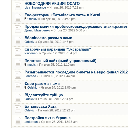
НОВОГОДНЯЯ АКЦИЯ! ОСАГО
Liza_Insurance
» Чт дек 26, 2013 7:29 pm
Еко-ресторан «Батьківська хата» в Києві
Odekiv
» Пн дек 10, 2012 4:48 pm
Продам маячки проблесковые,дорожные знаки,размет
Денис Мазуренко
» Вт окт 23, 2012 5:00 pm
Вболіваємо разом з нами
Odekiv
» Ср июн 20, 2012 1:46 pm
Сварочный карандаш "Экстрапайк"
ksidorov9
» Ср июн 12, 2013 7:54 pm
Пилотажный кайт (змей управляемый)
mgpix
» Пн июн 25, 2012 1:10 pm
Разыгрываются последние билеты на евро финал 2012.
Lorenzo
» Пн июн 18, 2012 1:44 pm
Євро разом з нами
Odekiv
» Чт июн 14, 2012 2:06 pm
Відсвяткуйте трійцю
Odekiv
» Пт июн 01, 2012 2:54 pm
Батьківська Хата
Odekiv
» Пн май 28, 2012 12:22 pm
Постройка яхт в Украине
andersen
» Ср ноя 23, 2011 12:17 am