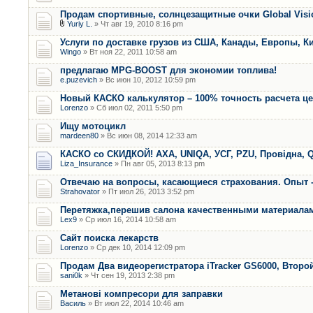
Продам спортивные, солнцезащитные очки Global Visi
Yuriy L.
» Чт авг 19, 2010 8:16 pm
Услуги по доставке грузов из США, Канады, Европы, К
Wingo
» Вт ноя 22, 2011 10:58 am
предлагаю MPG-BOOST для экономии топлива!
e.puzevich
» Вс июн 10, 2012 10:59 pm
Новый КАСКО калькулятор – 100% точность расчета ц
Lorenzo
» Сб июл 02, 2011 5:50 pm
Ищу мотоцикл
mardeen80
» Вс июн 08, 2014 12:33 am
КАСКО со СКИДКОЙ! AXA, UNIQA, УСГ, PZU, Провідна, Q
Liza_Insurance
» Пн авг 05, 2013 8:13 pm
Отвечаю на вопросы, касающиеся страхования. Опыт -
Strahovator
» Пт июл 26, 2013 3:52 pm
Перетяжка,перешив салона качественными материала
Lex9
» Ср июл 16, 2014 10:58 am
Сайт поиска лекарств
Lorenzo
» Ср дек 10, 2014 12:09 pm
Продам Два видеорегистратора iTracker GS6000, Второ
sani0k
» Чт сен 19, 2013 2:38 pm
Метанові компресори для заправки
Василь
» Вт июл 22, 2014 10:46 am