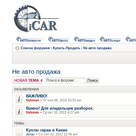
АВТОновости
АВТОфото
АВТОвидео
АВТОспорт
АВТ
Список форумов
‹
Купить-Продать
‹
Не авто продажа
Не авто продажа
Новая тема
ОБЪЯВЛЕНИЯ
ВАЖЛИВО!
fishmen
» Пт сен 09, 2016 10:30 am
Важно! Для владельцев разборок.
fishmen
» Ср окт 10, 2012 4:27 pm
ТЕМЫ
Куплю гараж в Киеве
dimac
» Сб сен 22, 2012 12:45 am