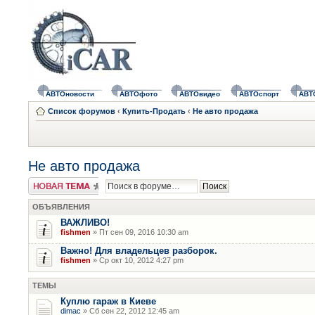
АВТОновости
АВТОфото
АВТОвидео
АВТОспорт
АВТ
Список форумов
‹
Купить-Продать
‹
Не авто продажа
Не авто продажа
Новая тема
ОБЪЯВЛЕНИЯ
ВАЖЛИВО!
fishmen
» Пт сен 09, 2016 10:30 am
Важно! Для владельцев разборок.
fishmen
» Ср окт 10, 2012 4:27 pm
ТЕМЫ
Куплю гараж в Киеве
dimac
» Сб сен 22, 2012 12:45 am