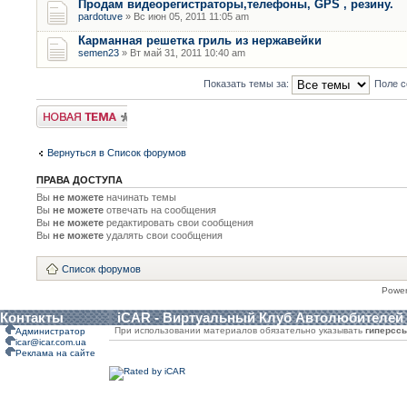
Продам видеорегистраторы,телефоны, GPS , резину.
pardotuve
» Вс июн 05, 2011 11:05 am
Карманная решетка гриль из нержавейки
semen23
» Вт май 31, 2011 10:40 am
Показать темы за:
Поле с
Новая тема
Вернуться в Список форумов
ПРАВА ДОСТУПА
Вы
не можете
начинать темы
Вы
не можете
отвечать на сообщения
Вы
не можете
редактировать свои сообщения
Вы
не можете
удалять свои сообщения
Список форумов
Powe
Контакты
iCAR - Виртуальный Клуб Автолюбителей
При использовании материалов обязательно указывать
гиперсс
Администратор
icar@icar.com.ua
Реклама на сайте