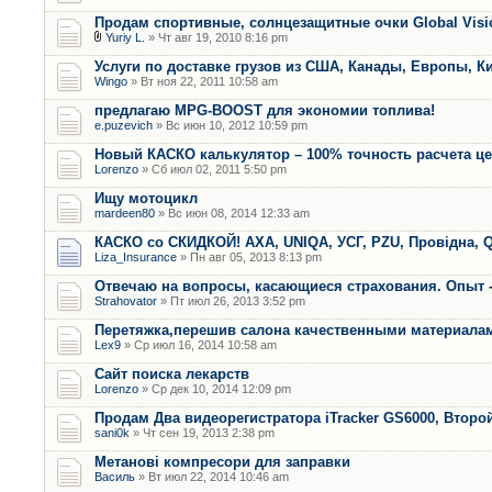
Продам спортивные, солнцезащитные очки Global Visi
Yuriy L.
» Чт авг 19, 2010 8:16 pm
Услуги по доставке грузов из США, Канады, Европы, К
Wingo
» Вт ноя 22, 2011 10:58 am
предлагаю MPG-BOOST для экономии топлива!
e.puzevich
» Вс июн 10, 2012 10:59 pm
Новый КАСКО калькулятор – 100% точность расчета ц
Lorenzo
» Сб июл 02, 2011 5:50 pm
Ищу мотоцикл
mardeen80
» Вс июн 08, 2014 12:33 am
КАСКО со СКИДКОЙ! AXA, UNIQA, УСГ, PZU, Провідна, Q
Liza_Insurance
» Пн авг 05, 2013 8:13 pm
Отвечаю на вопросы, касающиеся страхования. Опыт -
Strahovator
» Пт июл 26, 2013 3:52 pm
Перетяжка,перешив салона качественными материала
Lex9
» Ср июл 16, 2014 10:58 am
Сайт поиска лекарств
Lorenzo
» Ср дек 10, 2014 12:09 pm
Продам Два видеорегистратора iTracker GS6000, Второ
sani0k
» Чт сен 19, 2013 2:38 pm
Метанові компресори для заправки
Василь
» Вт июл 22, 2014 10:46 am