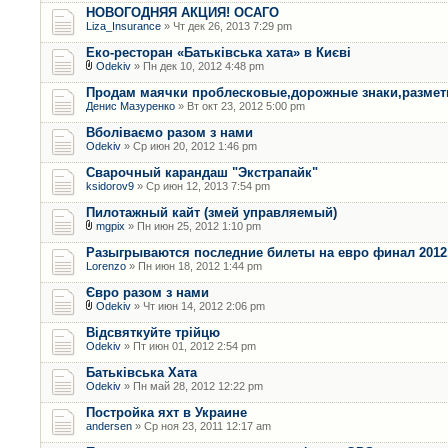
НОВОГОДНЯЯ АКЦИЯ! ОСАГО
Liza_Insurance
» Чт дек 26, 2013 7:29 pm
Еко-ресторан «Батьківська хата» в Києві
Odekiv
» Пн дек 10, 2012 4:48 pm
Продам маячки проблесковые,дорожные знаки,размет
Денис Мазуренко
» Вт окт 23, 2012 5:00 pm
Вболіваємо разом з нами
Odekiv
» Ср июн 20, 2012 1:46 pm
Сварочный карандаш "Экстрапайк"
ksidorov9
» Ср июн 12, 2013 7:54 pm
Пилотажный кайт (змей управляемый)
mgpix
» Пн июн 25, 2012 1:10 pm
Разыгрываются последние билеты на евро финал 2012.
Lorenzo
» Пн июн 18, 2012 1:44 pm
Євро разом з нами
Odekiv
» Чт июн 14, 2012 2:06 pm
Відсвяткуйте трійцю
Odekiv
» Пт июн 01, 2012 2:54 pm
Батьківська Хата
Odekiv
» Пн май 28, 2012 12:22 pm
Постройка яхт в Украине
andersen
» Ср ноя 23, 2011 12:17 am