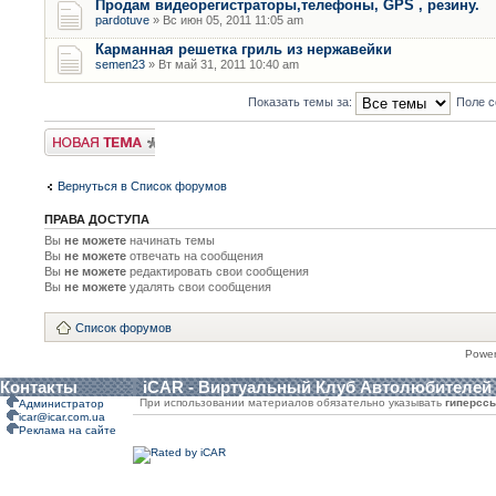
Продам видеорегистраторы,телефоны, GPS , резину.
pardotuve
» Вс июн 05, 2011 11:05 am
Карманная решетка гриль из нержавейки
semen23
» Вт май 31, 2011 10:40 am
Показать темы за:
Поле с
Новая тема
Вернуться в Список форумов
ПРАВА ДОСТУПА
Вы
не можете
начинать темы
Вы
не можете
отвечать на сообщения
Вы
не можете
редактировать свои сообщения
Вы
не можете
удалять свои сообщения
Список форумов
Powe
Контакты
iCAR - Виртуальный Клуб Автолюбителей
При использовании материалов обязательно указывать
гиперсс
Администратор
icar@icar.com.ua
Реклама на сайте