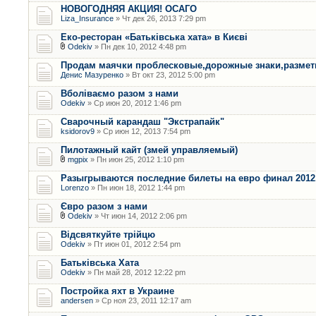
НОВОГОДНЯЯ АКЦИЯ! ОСАГО
Liza_Insurance
» Чт дек 26, 2013 7:29 pm
Еко-ресторан «Батьківська хата» в Києві
Odekiv
» Пн дек 10, 2012 4:48 pm
Продам маячки проблесковые,дорожные знаки,размет
Денис Мазуренко
» Вт окт 23, 2012 5:00 pm
Вболіваємо разом з нами
Odekiv
» Ср июн 20, 2012 1:46 pm
Сварочный карандаш "Экстрапайк"
ksidorov9
» Ср июн 12, 2013 7:54 pm
Пилотажный кайт (змей управляемый)
mgpix
» Пн июн 25, 2012 1:10 pm
Разыгрываются последние билеты на евро финал 2012.
Lorenzo
» Пн июн 18, 2012 1:44 pm
Євро разом з нами
Odekiv
» Чт июн 14, 2012 2:06 pm
Відсвяткуйте трійцю
Odekiv
» Пт июн 01, 2012 2:54 pm
Батьківська Хата
Odekiv
» Пн май 28, 2012 12:22 pm
Постройка яхт в Украине
andersen
» Ср ноя 23, 2011 12:17 am