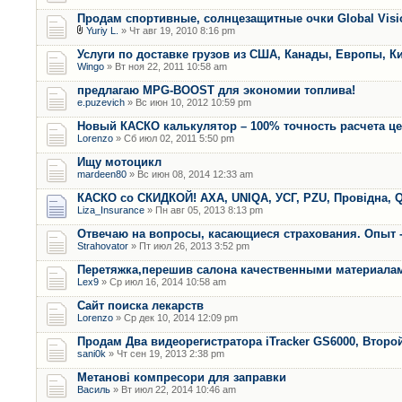
Продам спортивные, солнцезащитные очки Global Visi
Yuriy L.
» Чт авг 19, 2010 8:16 pm
Услуги по доставке грузов из США, Канады, Европы, К
Wingo
» Вт ноя 22, 2011 10:58 am
предлагаю MPG-BOOST для экономии топлива!
e.puzevich
» Вс июн 10, 2012 10:59 pm
Новый КАСКО калькулятор – 100% точность расчета ц
Lorenzo
» Сб июл 02, 2011 5:50 pm
Ищу мотоцикл
mardeen80
» Вс июн 08, 2014 12:33 am
КАСКО со СКИДКОЙ! AXA, UNIQA, УСГ, PZU, Провідна, Q
Liza_Insurance
» Пн авг 05, 2013 8:13 pm
Отвечаю на вопросы, касающиеся страхования. Опыт -
Strahovator
» Пт июл 26, 2013 3:52 pm
Перетяжка,перешив салона качественными материала
Lex9
» Ср июл 16, 2014 10:58 am
Сайт поиска лекарств
Lorenzo
» Ср дек 10, 2014 12:09 pm
Продам Два видеорегистратора iTracker GS6000, Второ
sani0k
» Чт сен 19, 2013 2:38 pm
Метанові компресори для заправки
Василь
» Вт июл 22, 2014 10:46 am