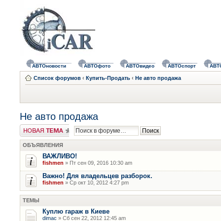
АВТОновости
АВТОфото
АВТОвидео
АВТОспорт
АВТ
Список форумов
‹
Купить-Продать
‹
Не авто продажа
Не авто продажа
Новая тема
ОБЪЯВЛЕНИЯ
ВАЖЛИВО!
fishmen
» Пт сен 09, 2016 10:30 am
Важно! Для владельцев разборок.
fishmen
» Ср окт 10, 2012 4:27 pm
ТЕМЫ
Куплю гараж в Киеве
dimac
» Сб сен 22, 2012 12:45 am