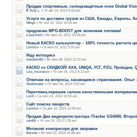
Продам спортивные, солнцезащитные очки Global Visi
Yuriy L.
» Чт авг 19, 2010 8:16 pm
Услуги по доставке грузов из США, Канады, Европы, К
Wingo
» Вт ноя 22, 2011 10:58 am
предлагаю MPG-BOOST для экономии топлива!
e.puzevich
» Вс июн 10, 2012 10:59 pm
Новый КАСКО калькулятор – 100% точность расчета ц
Lorenzo
» Сб июл 02, 2011 5:50 pm
Ищу мотоцикл
mardeen80
» Вс июн 08, 2014 12:33 am
КАСКО со СКИДКОЙ! AXA, UNIQA, УСГ, PZU, Провідна, Q
Liza_Insurance
» Пн авг 05, 2013 8:13 pm
Отвечаю на вопросы, касающиеся страхования. Опыт -
Strahovator
» Пт июл 26, 2013 3:52 pm
Перетяжка,перешив салона качественными материала
Lex9
» Ср июл 16, 2014 10:58 am
Сайт поиска лекарств
Lorenzo
» Ср дек 10, 2014 12:09 pm
Продам Два видеорегистратора iTracker GS6000, Второ
sani0k
» Чт сен 19, 2013 2:38 pm
Метанові компресори для заправки
Василь
» Вт июл 22, 2014 10:46 am