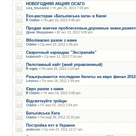
НОВОГОДНЯЯ АКЦИЯ! ОСАГО
Liza_Insurance
» Чт дек 26, 2013 7:29 pm
Еко-ресторан «Батьківська хата» в Києві
Odekiv
» Пн дек 10, 2012 4:48 pm
Продам маячки проблесковые,дорожные знаки,размет
Денис Мазуренко
» Вт окт 23, 2012 5:00 pm
Вболіваємо разом з нами
Odekiv
» Ср июн 20, 2012 1:46 pm
Сварочный карандаш "Экстрапайк"
ksidorov9
» Ср июн 12, 2013 7:54 pm
Пилотажный кайт (змей управляемый)
mgpix
» Пн июн 25, 2012 1:10 pm
Разыгрываются последние билеты на евро финал 2012.
Lorenzo
» Пн июн 18, 2012 1:44 pm
Євро разом з нами
Odekiv
» Чт июн 14, 2012 2:06 pm
Відсвяткуйте трійцю
Odekiv
» Пт июн 01, 2012 2:54 pm
Батьківська Хата
Odekiv
» Пн май 28, 2012 12:22 pm
Постройка яхт в Украине
andersen
» Ср ноя 23, 2011 12:17 am