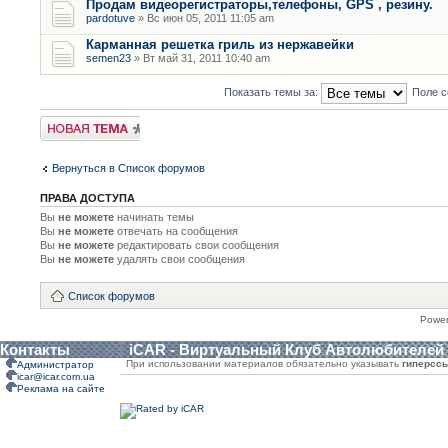
Продам видеорегистраторы,телефоны, GPS , резину.
pardotuve
» Вс июн 05, 2011 11:05 am
Карманная решетка гриль из нержавейки
semen23
» Вт май 31, 2011 10:40 am
Показать темы за:
Поле с
Новая тема
Вернуться в Список форумов
ПРАВА ДОСТУПА
Вы
не можете
начинать темы
Вы
не можете
отвечать на сообщения
Вы
не можете
редактировать свои сообщения
Вы
не можете
удалять свои сообщения
Список форумов
Powe
Контакты
iCAR - Виртуальный Клуб Автолюбителей
При использовании материалов обязательно указывать
гиперсс
Администратор
icar@icar.com.ua
Реклама на сайте