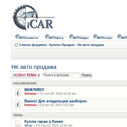
АВТОновости
АВТОфото
АВТОвидео
АВТОспорт
АВТ
Список форумов
‹
Купить-Продать
‹
Не авто продажа
Не авто продажа
Новая тема
ОБЪЯВЛЕНИЯ
ВАЖЛИВО!
fishmen
» Пт сен 09, 2016 10:30 am
Важно! Для владельцев разборок.
fishmen
» Ср окт 10, 2012 4:27 pm
ТЕМЫ
Куплю гараж в Киеве
dimac
» Сб сен 22, 2012 12:45 am