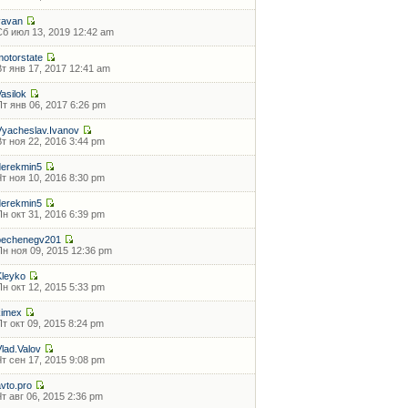
vavan
Сб июл 13, 2019 12:42 am
motorstate
Вт янв 17, 2017 12:41 am
Vasilok
Пт янв 06, 2017 6:26 pm
Vyacheslav.Ivanov
Вт ноя 22, 2016 3:44 pm
derekmin5
Чт ноя 10, 2016 8:30 pm
derekmin5
Пн окт 31, 2016 6:39 pm
pechenegv201
Пн ноя 09, 2015 12:36 pm
Kleyko
Пн окт 12, 2015 5:33 pm
kimex
Пт окт 09, 2015 8:24 pm
Vlad.Valov
Чт сен 17, 2015 9:08 pm
avto.pro
Чт авг 06, 2015 2:36 pm