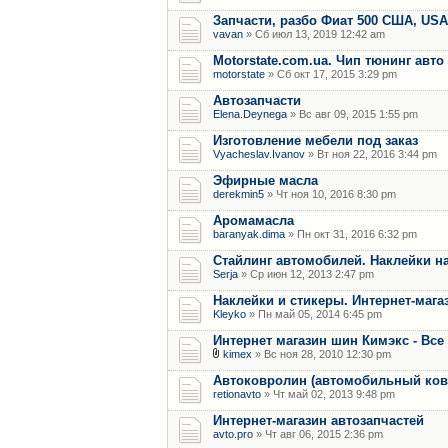
Запчасти, разбо Фиат 500 США, US
vavan
» Сб июл 13, 2019 12:42 am
Motorstate.com.ua. Чип тюнинг авт
motorstate
» Сб окт 17, 2015 3:29 pm
Автозапчасти
Elena.Deynega
» Вс авг 09, 2015 1:55 pm
Изготовление мебели под заказ
Vyacheslav.Ivanov
» Вт ноя 22, 2016 3:44 pm
Эфирные масла
derekmin5
» Чт ноя 10, 2016 8:30 pm
Аромамасла
baranyak.dima
» Пн окт 31, 2016 6:32 pm
Стайлинг автомобилей. Наклейки на
Serja
» Ср июн 12, 2013 2:47 pm
Наклейки и стикеры. Интернет-мага
Kleyko
» Пн май 05, 2014 6:45 pm
Интернет магазин шин Кимэкс - Вс
kimex
» Вс ноя 28, 2010 12:30 pm
Автоковролин (автомобильный ков
retionavto
» Чт май 02, 2013 9:48 pm
Интернет-магазин автозапчастей
avto.pro
» Чт авг 06, 2015 2:36 pm