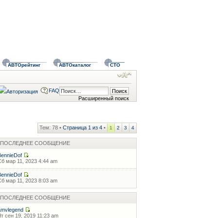
АВТОрейтинг
АВТОкаталог
СТО
FAQ
Расширенный поиск
Тем: 78 •
Страница
1
из
4
•
1
2
3
4
ПОСЛЕДНЕЕ СООБЩЕНИЕ
BennieDof
Сб мар 11, 2023 4:44 am
BennieDof
Сб мар 11, 2023 8:03 am
ПОСЛЕДНЕЕ СООБЩЕНИЕ
amvlegend
Чт сен 19, 2019 11:23 am