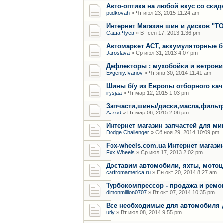
Авто-оптика на любой вкус со скид
pudkovah
» Чт июл 23, 2015 11:24 am
Интернет Магазин шин и дисков "Т
Саша Чуев
» Вт сен 17, 2013 1:36 pm
Автомаркет АСТ, аккумуляторные ба
Jaroslava
» Ср июл 31, 2013 4:07 pm
Дефлекторы : мухобойки и ветрови
Evgeniy.Ivanov
» Чт янв 30, 2014 11:41 am
Шины б/у из Европы отборного кач
irysjaa
» Чт мар 12, 2015 1:03 pm
Запчасти,шины/диски,масла,филь
Azzod
» Пт мар 06, 2015 2:06 pm
Интернет магазин запчастей для м
Dodge Challenger
» Сб ноя 29, 2014 10:09 pm
Fox-wheels.com.ua Интернет магази
Fox Wheels
» Ср июл 17, 2013 2:02 pm
Доставим автомобили, яхты, мотоц
carfromamerica.ru
» Пн окт 20, 2014 8:27 am
Турбокомпрессор - продажа и ремо
dimonmillion0707
» Вт окт 07, 2014 10:35 pm
Все необходимые для автомобиля 
uriy
» Вт июл 08, 2014 9:55 pm