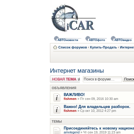
АВТОновости
АВТОфото
АВТОвидео
Список форумов
‹
Купить-Продать
‹
Интерне
Интернет магазины
Новая тема
ОБЪЯВЛЕНИЯ
ВАЖЛИВО!
fishmen
» Пт сен 09, 2016 10:30 am
Важно! Для владельцев разборок.
fishmen
» Ср окт 10, 2012 4:27 pm
ТЕМЫ
Присоединяйтесь к новому национ
amvlegend
» Чт сен 19, 2019 11:23 am