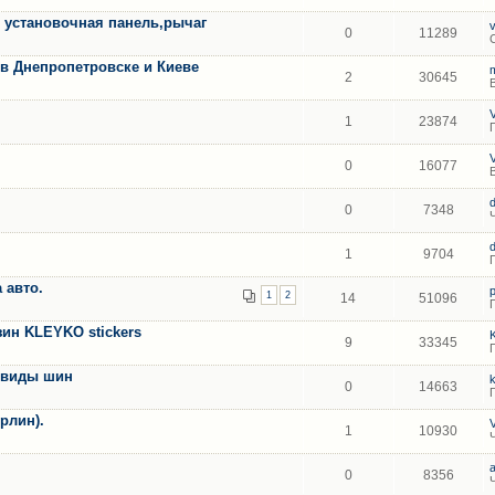
A установочная панель,рычаг
0
11289
о в Днепропетровске и Киеве
2
30645
1
23874
0
16077
0
7348
1
9704
 авто.
1
2
14
51096
зин KLEYKO stickers
9
33345
е виды шин
0
14663
рлин).
1
10930
0
8356