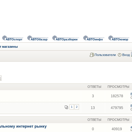
АВТОспорт
АВТОбазар
АВТОразборки
АВТОинфо
АВТОюмор
т магазины
Пользователи
Вход
ОТВЕТЫ
ПРОСМОТРЫ
3
182578
1
2
13
479795
ОТВЕТЫ
ПРОСМОТРЫ
альному интернет рынку
0
40919