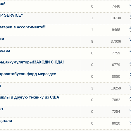
кой
0
7446
OP SERVICE"
1
10730
тареи в ассортименте!!!
1
9468
ки
8
37036
ества
i
0
7759
тры,аккумуляторы!ЗАХОДИ СЮДА!
0
6779
икроавтобусов форд мерседес
0
8080
н
3
18259
иклы и другую технику из США
0
7082
нт
0
7254
детали
u
0
8020