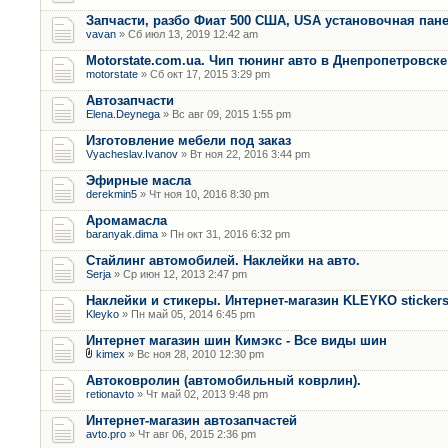
Запчасти, разбо Фиат 500 США, USA установочная пан
vavan
» Сб июл 13, 2019 12:42 am
Motorstate.com.ua. Чип тюнинг авто в Днепропетровске
motorstate
» Сб окт 17, 2015 3:29 pm
Автозапчасти
Elena.Deynega
» Вс авг 09, 2015 1:55 pm
Изготовление мебели под заказ
Vyacheslav.Ivanov
» Вт ноя 22, 2016 3:44 pm
Эфирные масла
derekmin5
» Чт ноя 10, 2016 8:30 pm
Аромамасла
baranyak.dima
» Пн окт 31, 2016 6:32 pm
Стайлинг автомобилей. Наклейки на авто.
Serja
» Ср июн 12, 2013 2:47 pm
Наклейки и стикеры. Интернет-магазин KLEYKO sticker
Kleyko
» Пн май 05, 2014 6:45 pm
Интернет магазин шин Кимэкс - Все виды шин
kimex
» Вс ноя 28, 2010 12:30 pm
Автоковролин (автомобильный коврлин).
retionavto
» Чт май 02, 2013 9:48 pm
Интернет-магазин автозапчастей
avto.pro
» Чт авг 06, 2015 2:36 pm