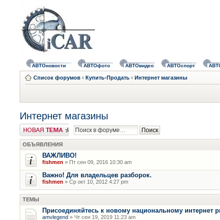
АВТОновости
АВТОфото
АВТОвидео
АВТОспорт
АВТ
Список форумов
‹
Купить-Продать
‹
Интернет магазины
Интернет магазины
Новая тема
ОБЪЯВЛЕНИЯ
ВАЖЛИВО!
fishmen
» Пт сен 09, 2016 10:30 am
Важно! Для владельцев разборок.
fishmen
» Ср окт 10, 2012 4:27 pm
ТЕМЫ
Присоединяйтесь к новому национальному интернет 
amvlegend
» Чт сен 19, 2019 11:23 am