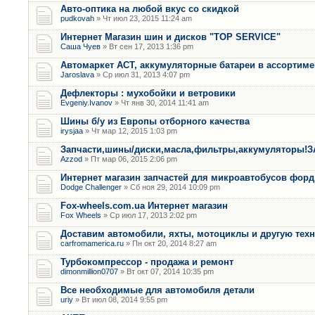
Авто-оптика на любой вкус со скидкой
pudkovah
» Чт июл 23, 2015 11:24 am
Интернет Магазин шин и дисков "ТOP SERVICE"
Саша Чуев
» Вт сен 17, 2013 1:36 pm
Автомаркет АСТ, аккумуляторные батареи в ассортимен
Jaroslava
» Ср июл 31, 2013 4:07 pm
Дефлекторы : мухобойки и ветровики
Evgeniy.Ivanov
» Чт янв 30, 2014 11:41 am
Шины б/у из Европы отборного качества
irysjaa
» Чт мар 12, 2015 1:03 pm
Запчасти,шины/диски,масла,фильтры,аккумуляторы!
Azzod
» Пт мар 06, 2015 2:06 pm
Интернет магазин запчастей для микроавтобусов форд
Dodge Challenger
» Сб ноя 29, 2014 10:09 pm
Fox-wheels.com.ua Интернет магазин
Fox Wheels
» Ср июл 17, 2013 2:02 pm
Доставим автомобили, яхты, мотоциклы и другую тех
carfromamerica.ru
» Пн окт 20, 2014 8:27 am
Турбокомпрессор - продажа и ремонт
dimonmillion0707
» Вт окт 07, 2014 10:35 pm
Все необходимые для автомобиля детали
uriy
» Вт июл 08, 2014 9:55 pm