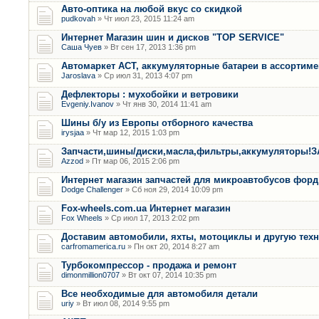
Авто-оптика на любой вкус со скидкой
pudkovah
» Чт июл 23, 2015 11:24 am
Интернет Магазин шин и дисков "ТOP SERVICE"
Саша Чуев
» Вт сен 17, 2013 1:36 pm
Автомаркет АСТ, аккумуляторные батареи в ассортимен
Jaroslava
» Ср июл 31, 2013 4:07 pm
Дефлекторы : мухобойки и ветровики
Evgeniy.Ivanov
» Чт янв 30, 2014 11:41 am
Шины б/у из Европы отборного качества
irysjaa
» Чт мар 12, 2015 1:03 pm
Запчасти,шины/диски,масла,фильтры,аккумуляторы!
Azzod
» Пт мар 06, 2015 2:06 pm
Интернет магазин запчастей для микроавтобусов форд
Dodge Challenger
» Сб ноя 29, 2014 10:09 pm
Fox-wheels.com.ua Интернет магазин
Fox Wheels
» Ср июл 17, 2013 2:02 pm
Доставим автомобили, яхты, мотоциклы и другую тех
carfromamerica.ru
» Пн окт 20, 2014 8:27 am
Турбокомпрессор - продажа и ремонт
dimonmillion0707
» Вт окт 07, 2014 10:35 pm
Все необходимые для автомобиля детали
uriy
» Вт июл 08, 2014 9:55 pm