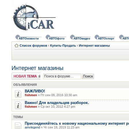
АВТОновости
АВТОфото
АВТОвидео
АВТОспорт
АВТ
Список форумов
‹
Купить-Продать
‹
Интернет магазины
Интернет магазины
Новая тема
ОБЪЯВЛЕНИЯ
ВАЖЛИВО!
fishmen
» Пт сен 09, 2016 10:30 am
Важно! Для владельцев разборок.
fishmen
» Ср окт 10, 2012 4:27 pm
ТЕМЫ
Присоединяйтесь к новому национальному интернет 
amvlegend
» Чт сен 19, 2019 11:23 am