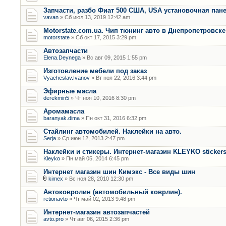
Запчасти, разбо Фиат 500 США, USA установочная пан
vavan
» Сб июл 13, 2019 12:42 am
Motorstate.com.ua. Чип тюнинг авто в Днепропетровске
motorstate
» Сб окт 17, 2015 3:29 pm
Автозапчасти
Elena.Deynega
» Вс авг 09, 2015 1:55 pm
Изготовление мебели под заказ
Vyacheslav.Ivanov
» Вт ноя 22, 2016 3:44 pm
Эфирные масла
derekmin5
» Чт ноя 10, 2016 8:30 pm
Аромамасла
baranyak.dima
» Пн окт 31, 2016 6:32 pm
Стайлинг автомобилей. Наклейки на авто.
Serja
» Ср июн 12, 2013 2:47 pm
Наклейки и стикеры. Интернет-магазин KLEYKO sticker
Kleyko
» Пн май 05, 2014 6:45 pm
Интернет магазин шин Кимэкс - Все виды шин
kimex
» Вс ноя 28, 2010 12:30 pm
Автоковролин (автомобильный коврлин).
retionavto
» Чт май 02, 2013 9:48 pm
Интернет-магазин автозапчастей
avto.pro
» Чт авг 06, 2015 2:36 pm