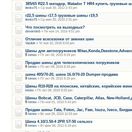
385/65 R22.5 матадор, Matador T HR4 купить грузовые 
ilenko75
» Ср май 30, 2012 2:43 pm
r22,5 шины r17,5 грузовые шины r19,5
ilenko75
» Ср июн 30, 2010 2:31 pm
Что посмотреть на выходных?
derekmin5
» Пн ноя 14, 2016 4:51 pm
Отличие всесезонки от зимних шин
Vasilok
» Чт ноя 10, 2016 6:03 pm
Шины для автоогрузчиков Mitas,Kenda,Deestone,Advan
kimex
» Пт окт 09, 2015 8:29 pm
Продаю шины для телескопических погрузчиков
kimex
» Пт окт 09, 2015 8:26 pm
шина 405/70-20, шина 16.0/70-20 Dumper-продажа
kimex
» Пт окт 09, 2015 8:25 pm
Шины R10-R28 на японские, китайские, корейские мини
kimex
» Пт окт 09, 2015 8:25 pm
Шины Bobcat, JCB, Case, Caterpillar, Atlas, New-Holland,
kimex
» Пн ноя 01, 2010 5:43 pm
Продам шины Тata, Foton, Jac, Faw, Isuzu, Iveco, Богда
kimex
» Вс ноя 28, 2010 11:53 am
Шина 4.10/3.50-4 2PR ST-50 сельхоз
kimex
» Вт фев 08, 2011 6:19 pm