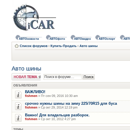
АВТОновости
АВТОфото
АВТОвидео
АВТОспорт
АВТ
Список форумов
‹
Купить-Продать
‹
Авто шины
Авто шины
Новая тема
ОБЪЯВЛЕНИЯ
ВАЖЛИВО!
fishmen
» Пт сен 09, 2016 10:30 am
срочно нужны шины на зиму 225/70R15 для буса
fishmen
» Ср окт 29, 2014 12:19 pm
Важно! Для владельцев разборок.
fishmen
» Ср окт 10, 2012 4:27 pm
ТЕМЫ