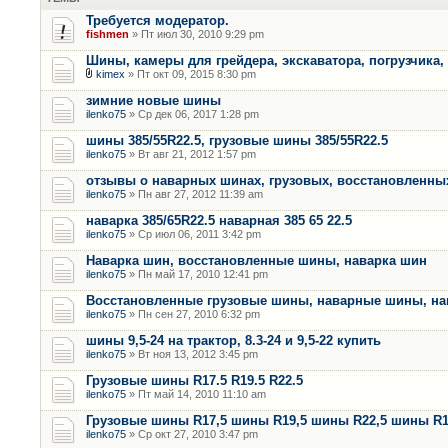
Требуется модератор.
fishmen
» Пт июл 30, 2010 9:29 pm
Шины, камеры для грейдера, экскаватора, погрузчика,
kimex
» Пт окт 09, 2015 8:30 pm
зимние новые шины
ilenko75
» Ср дек 06, 2017 1:28 pm
шины 385/55R22.5, грузовые шины 385/55R22.5
ilenko75
» Вт авг 21, 2012 1:57 pm
отзывы о наварных шинах, грузовых, восстановленны
ilenko75
» Пн авг 27, 2012 11:39 am
наварка 385/65R22.5 наварная 385 65 22.5
ilenko75
» Ср июл 06, 2011 3:42 pm
Наварка шин, восстановленные шины, наварка шин
ilenko75
» Пн май 17, 2010 12:41 pm
Восстановленные грузовые шины, наварные шины, на
ilenko75
» Пн сен 27, 2010 6:32 pm
шины 9,5-24 на трактор, 8.3-24 и 9,5-22 купить
ilenko75
» Вт ноя 13, 2012 3:45 pm
Грузовые шины R17.5 R19.5 R22.5
ilenko75
» Пт май 14, 2010 11:10 am
Грузовые шины R17,5 шины R19,5 шины R22,5 шины R
ilenko75
» Ср окт 27, 2010 3:47 pm