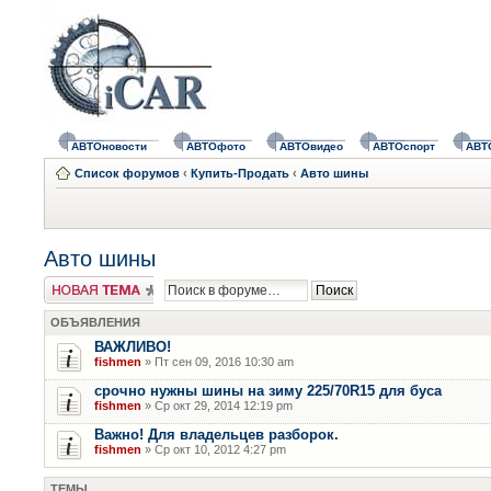
АВТОновости
АВТОфото
АВТОвидео
АВТОспорт
АВТ
Список форумов
‹
Купить-Продать
‹
Авто шины
Авто шины
Новая тема
ОБЪЯВЛЕНИЯ
ВАЖЛИВО!
fishmen
» Пт сен 09, 2016 10:30 am
срочно нужны шины на зиму 225/70R15 для буса
fishmen
» Ср окт 29, 2014 12:19 pm
Важно! Для владельцев разборок.
fishmen
» Ср окт 10, 2012 4:27 pm
ТЕМЫ