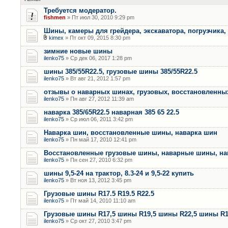
Требуется модератор.
fishmen
» Пт июл 30, 2010 9:29 pm
Шины, камеры для грейдера, экскаватора, погрузчика,
kimex
» Пт окт 09, 2015 8:30 pm
зимние новые шины
ilenko75
» Ср дек 06, 2017 1:28 pm
шины 385/55R22.5, грузовые шины 385/55R22.5
ilenko75
» Вт авг 21, 2012 1:57 pm
отзывы о наварных шинах, грузовых, восстановленны
ilenko75
» Пн авг 27, 2012 11:39 am
наварка 385/65R22.5 наварная 385 65 22.5
ilenko75
» Ср июл 06, 2011 3:42 pm
Наварка шин, восстановленные шины, наварка шин
ilenko75
» Пн май 17, 2010 12:41 pm
Восстановленные грузовые шины, наварные шины, на
ilenko75
» Пн сен 27, 2010 6:32 pm
шины 9,5-24 на трактор, 8.3-24 и 9,5-22 купить
ilenko75
» Вт ноя 13, 2012 3:45 pm
Грузовые шины R17.5 R19.5 R22.5
ilenko75
» Пт май 14, 2010 11:10 am
Грузовые шины R17,5 шины R19,5 шины R22,5 шины R
ilenko75
» Ср окт 27, 2010 3:47 pm