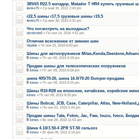
385/65 R22.5 матадор, Matador T HR4 купить грузовые 
ilenko75
» Ср май 30, 2012 2:43 pm
r22,5 шины r17,5 грузовые шины r19,5
ilenko75
» Ср июн 30, 2010 2:31 pm
Что посмотреть на выходных?
derekmin5
» Пн ноя 14, 2016 4:51 pm
Отличие всесезонки от зимних шин
Vasilok
» Чт ноя 10, 2016 6:03 pm
Шины для автоогрузчиков Mitas,Kenda,Deestone,Advan
kimex
» Пт окт 09, 2015 8:29 pm
Продаю шины для телескопических погрузчиков
kimex
» Пт окт 09, 2015 8:26 pm
шина 405/70-20, шина 16.0/70-20 Dumper-продажа
kimex
» Пт окт 09, 2015 8:25 pm
Шины R10-R28 на японские, китайские, корейские мини
kimex
» Пт окт 09, 2015 8:25 pm
Шины Bobcat, JCB, Case, Caterpillar, Atlas, New-Holland,
kimex
» Пн ноя 01, 2010 5:43 pm
Продам шины Тata, Foton, Jac, Faw, Isuzu, Iveco, Богда
kimex
» Вс ноя 28, 2010 11:53 am
Шина 4.10/3.50-4 2PR ST-50 сельхоз
kimex
» Вт фев 08, 2011 6:19 pm