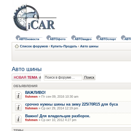
АВТОновости
АВТОфото
АВТОвидео
АВТОспорт
АВТ
Список форумов
‹
Купить-Продать
‹
Авто шины
Авто шины
Новая тема
ОБЪЯВЛЕНИЯ
ВАЖЛИВО!
fishmen
» Пт сен 09, 2016 10:30 am
срочно нужны шины на зиму 225/70R15 для буса
fishmen
» Ср окт 29, 2014 12:19 pm
Важно! Для владельцев разборок.
fishmen
» Ср окт 10, 2012 4:27 pm
ТЕМЫ