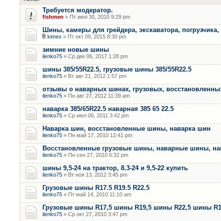
Требуется модератор.
fishmen
» Пт июл 30, 2010 9:29 pm
Шины, камеры для грейдера, экскаватора, погрузчика,
kimex
» Пт окт 09, 2015 8:30 pm
зимние новые шины
ilenko75
» Ср дек 06, 2017 1:28 pm
шины 385/55R22.5, грузовые шины 385/55R22.5
ilenko75
» Вт авг 21, 2012 1:57 pm
отзывы о наварных шинах, грузовых, восстановленны
ilenko75
» Пн авг 27, 2012 11:39 am
наварка 385/65R22.5 наварная 385 65 22.5
ilenko75
» Ср июл 06, 2011 3:42 pm
Наварка шин, восстановленные шины, наварка шин
ilenko75
» Пн май 17, 2010 12:41 pm
Восстановленные грузовые шины, наварные шины, на
ilenko75
» Пн сен 27, 2010 6:32 pm
шины 9,5-24 на трактор, 8.3-24 и 9,5-22 купить
ilenko75
» Вт ноя 13, 2012 3:45 pm
Грузовые шины R17.5 R19.5 R22.5
ilenko75
» Пт май 14, 2010 11:10 am
Грузовые шины R17,5 шины R19,5 шины R22,5 шины R
ilenko75
» Ср окт 27, 2010 3:47 pm