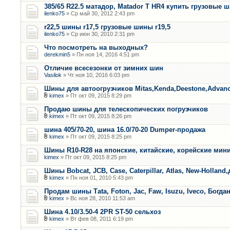
385/65 R22.5 матадор, Matador T HR4 купить грузовые 
ilenko75
» Ср май 30, 2012 2:43 pm
r22,5 шины r17,5 грузовые шины r19,5
ilenko75
» Ср июн 30, 2010 2:31 pm
Что посмотреть на выходных?
derekmin5
» Пн ноя 14, 2016 4:51 pm
Отличие всесезонки от зимних шин
Vasilok
» Чт ноя 10, 2016 6:03 pm
Шины для автоогрузчиков Mitas,Kenda,Deestone,Advan
kimex
» Пт окт 09, 2015 8:29 pm
Продаю шины для телескопических погрузчиков
kimex
» Пт окт 09, 2015 8:26 pm
шина 405/70-20, шина 16.0/70-20 Dumper-продажа
kimex
» Пт окт 09, 2015 8:25 pm
Шины R10-R28 на японские, китайские, корейские мини
kimex
» Пт окт 09, 2015 8:25 pm
Шины Bobcat, JCB, Case, Caterpillar, Atlas, New-Holland,
kimex
» Пн ноя 01, 2010 5:43 pm
Продам шины Тata, Foton, Jac, Faw, Isuzu, Iveco, Богда
kimex
» Вс ноя 28, 2010 11:53 am
Шина 4.10/3.50-4 2PR ST-50 сельхоз
kimex
» Вт фев 08, 2011 6:19 pm