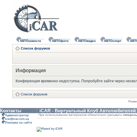
АВТОновости
АВТОфото
АВТОвидео
АВТОспорт
АВТ
Список форумов
Информация
Конференция временно недоступна. Попробуйте зайти через нескол
Список форумов
Powe
Контакты
iCAR - Виртуальный Клуб Автолюбителей
При использовании материалов обязательно указывать
гиперсс
Администратор
icar@icar.com.ua
Реклама на сайте