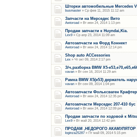
Шторки автомобильные Mercedes Vito
busmaster
» Ср фев 11, 2015 11:12 am
Запчасти на Мерседес Вито
Awtoroad
» Вт июн 24, 2014 1:13 pm
Продам запчасти к Huyndai,Kia.
Lex9
» Ср апр 23, 2014 11:09 am
Автозапчасти на Форд Коннект
Awtoroad
» Вт июн 24, 2014 12:14 pm
Shop auto ACCessories
Lex
» Чт окт 09, 2014 2:17 pm
З/ч,разборка BMW X5-е53,е70,е65,е6
vavan
» Вт сен 16, 2014 11:29 am
Рамка BMW Х5(е53) держатель нару
vavan
» Вт сен 09, 2014 1:04 pm
Автозапчасти Фольксваген Крафтер
Awtoroad
» Вт июн 24, 2014 12:35 pm
Автозапчасти Мерседес 207-410 бус
Awtoroad
» Вт июн 24, 2014 12:09 pm
Продам запчасти по ходовой к Mitsu
Lex9
» Вт май 20, 2014 12:42 pm
ПРОДАМ ,НЕДОРОГО АКАМУЛЯТОР
loginza25287
» Пт май 09, 2014 5:15 pm