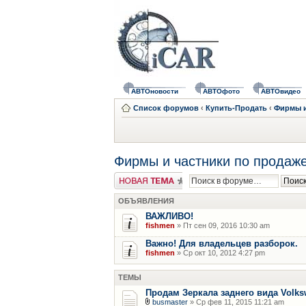
АВТОновости
АВТОфото
АВТОвидео
Список форумов
‹
Купить-Продать
‹
Фирмы и
Фирмы и частники по продаже
Новая тема
ОБЪЯВЛЕНИЯ
ВАЖЛИВО!
fishmen
» Пт сен 09, 2016 10:30 am
Важно! Для владельцев разборок.
fishmen
» Ср окт 10, 2012 4:27 pm
ТЕМЫ
Продам Зеркала заднего вида Volksw
busmaster
» Ср фев 11, 2015 11:21 am