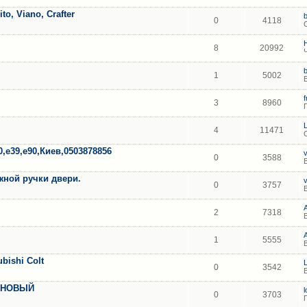
, Viano, Crafter
0
4118
8
20992
1
5002
f
3
8960
4
11471
0,е39,е90,Киев,0503878856
0
3588
жной ручки двери.
0
3757
2
7318
1
5555
bishi Colt
0
3542
 НОВЫЙ
0
3703