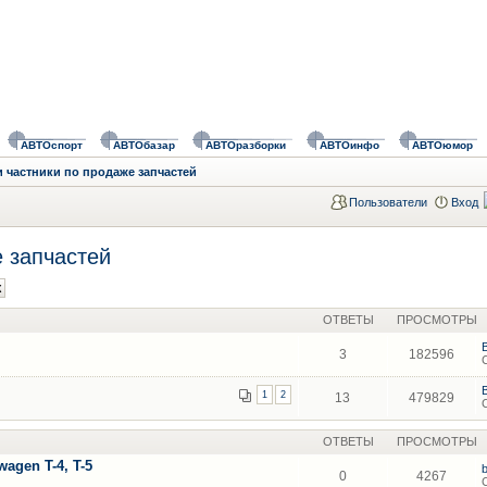
АВТОспорт
АВТОбазар
АВТОразборки
АВТОинфо
АВТОюмор
 частники по продаже запчастей
Пользователи
Вход
 запчастей
ОТВЕТЫ
ПРОСМОТРЫ
3
182596
1
2
13
479829
ОТВЕТЫ
ПРОСМОТРЫ
agen T-4, T-5
0
4267