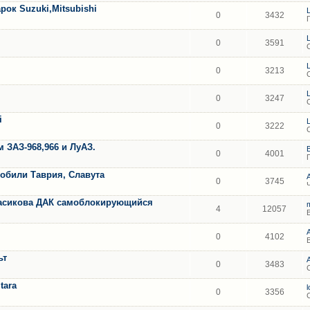
ок Suzuki,Mitsubishi
0
3432
0
3591
0
3213
0
3247
i
0
3222
 ЗАЗ-968,966 и ЛуАЗ.
0
4001
обили Таврия, Славута
0
3745
асикова ДАК самоблокирующийся
4
12057
0
4102
ьт
A
0
3483
tara
0
3356