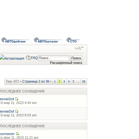
АВТОрейтинг
АВТОкаталог
СТО
FAQ
Расширенный поиск
Тем: 877 •
Страница
2
из
36
•
...
1
2
3
4
5
36
ПОСЛЕДНЕЕ СООБЩЕНИЕ
BennieDof
Сб мар 11, 2023 4:44 am
BennieDof
Сб мар 11, 2023 8:03 am
ПОСЛЕДНЕЕ СООБЩЕНИЕ
busmaster
Ср фев 11, 2015 11:21 am