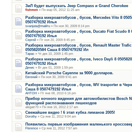
ЗиЛ будет выпускать Jeep Compass и Grand Cherokee
fishmen
» Пн мар 05, 2012 11:25 am
Разборка микроавтобусов , бусов, Mercedes Vito 8 050
0507479192 Илья
svanjuta@mail/ru
» Пн ноя 30, 2009 8:14 pm
Разборка микроавтобусов , бусов, Ducato Fiat Scudo 8 
0507479192 Илья
Сергей
» Пт ноя 20, 2009 8:45 pm
Разборка микроавтобусов , бусов, Renault Master Trafi
0505820584 Саша 8 0507479192 Ил
Тарас
» Чт дек 10, 2009 1:45 pm
Разборка микроавтобусов , бусов, Iveco Dayli 8 050582
0507479192 Илья
Денис
» Вт дек 01, 2009 1:59 pm
Китайский Porsche Cayenne за 9000 долларов.
Евгений
» Пн ноя 30, 2009 9:41 am
Разборка микроавтобусов , бусов, WV trasporter в Чер
Саша 8 0507479192 Илья
АНТОН
» Пт янв 08, 2010 6:16 pm
Прибор ночного видения для автомобилистов Bosch Nig
функцией распознавания пешеходов
alegatr70 » Пн янв 16, 2012 2:17 am
Свежайшее видео ! 6 этап кубка лиманов 2005!
Dorothy
» Ср янв 11, 2012 9:04 am
Появились первые изображения маленького кроссовер
Florence
» Ср янв 11, 2012 7:57 am