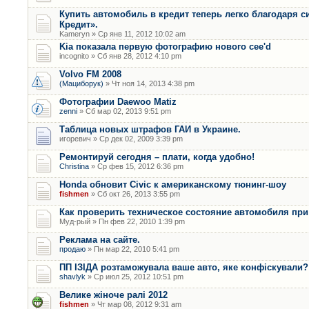
Купить автомобиль в кредит теперь легко благодаря с
Кредит».
Kameryn » Ср янв 11, 2012 10:02 am
Kia показала первую фотографию нового cee'd
incognito » Сб янв 28, 2012 4:10 pm
Volvo FM 2008
(Мациборук)
» Чт ноя 14, 2013 4:38 pm
Фотографии Daewoo Matiz
zenni
» Сб мар 02, 2013 9:51 pm
Таблица новых штрафов ГАИ в Украине.
игоревич » Ср дек 02, 2009 3:39 pm
Ремонтируй сегодня – плати, когда удобно!
Christina
» Ср фев 15, 2012 6:36 pm
Honda обновит Civic к американскому тюнинг-шоу
fishmen
» Сб окт 26, 2013 3:55 pm
Как проверить техническое состояние автомобиля при
Муд-рый » Пн фев 22, 2010 1:39 pm
Реклама на сайте.
продаю
» Пн мар 22, 2010 5:41 pm
ПП ІЗІДА розтаможувала ваше авто, яке конфіскували?
shavlyk
» Ср июл 25, 2012 10:51 pm
Велике жіноче ралі 2012
fishmen
» Чт мар 08, 2012 9:31 am