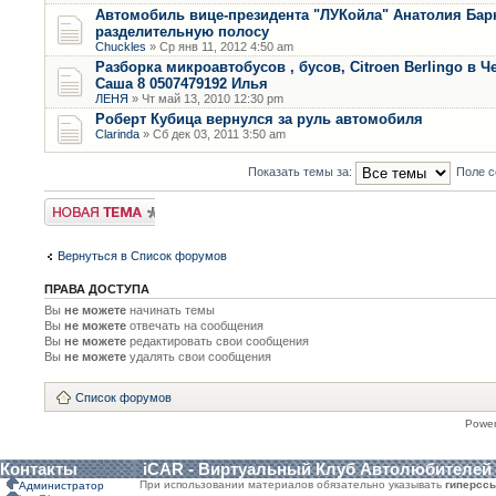
Автомобиль вице-президента "ЛУКойла" Анатолия Бар
разделительную полосу
Chuckles
» Ср янв 11, 2012 4:50 am
Разборка микроавтобусов , бусов, Citroen Berlingo в Ч
Саша 8 0507479192 Илья
ЛЕНЯ
» Чт май 13, 2010 12:30 pm
Роберт Кубица вернулся за руль автомобиля
Clarinda
» Сб дек 03, 2011 3:50 am
Показать темы за:
Поле с
Новая тема
Вернуться в Список форумов
ПРАВА ДОСТУПА
Вы
не можете
начинать темы
Вы
не можете
отвечать на сообщения
Вы
не можете
редактировать свои сообщения
Вы
не можете
удалять свои сообщения
Список форумов
Powe
Контакты
iCAR - Виртуальный Клуб Автолюбителей
При использовании материалов обязательно указывать
гиперсс
Администратор