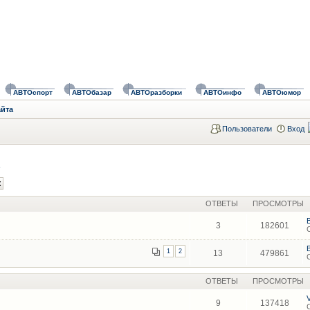
АВТОспорт
АВТОбазар
АВТОразборки
АВТОинфо
АВТОюмор
айта
Пользователи
Вход
ОТВЕТЫ
ПРОСМОТРЫ
3
182601
1
2
13
479861
ОТВЕТЫ
ПРОСМОТРЫ
9
137418