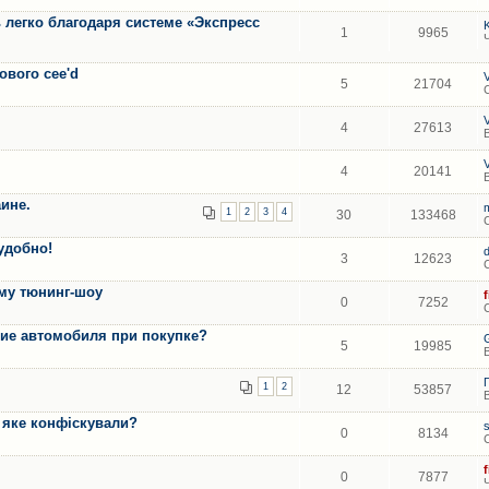
 легко благодаря системе «Экспресс
1
9965
ового cee'd
5
21704
4
27613
4
20141
ине.
1
2
3
4
30
133468
удобно!
3
12623
ому тюнинг-шоу
0
7252
ние автомобиля при покупке?
5
19985
1
2
12
53857
 яке конфіскували?
0
8134
0
7877