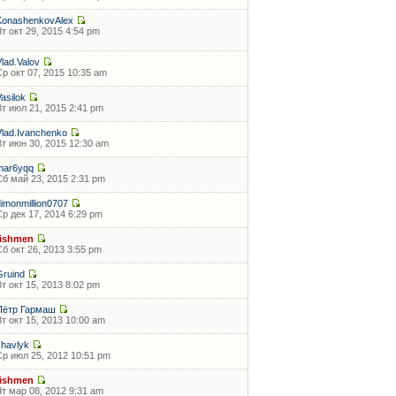
KonashenkovAlex
Чт окт 29, 2015 4:54 pm
Vlad.Valov
Ср окт 07, 2015 10:35 am
Vasilok
Вт июл 21, 2015 2:41 pm
Vlad.Ivanchenko
Вт июн 30, 2015 12:30 am
mar6yqq
Сб май 23, 2015 2:31 pm
dimonmillion0707
Ср дек 17, 2014 6:29 pm
fishmen
Сб окт 26, 2013 3:55 pm
Gruind
Вт окт 15, 2013 8:02 pm
Пётр Гармаш
Вт окт 15, 2013 10:00 am
shavlyk
Ср июл 25, 2012 10:51 pm
fishmen
Чт мар 08, 2012 9:31 am