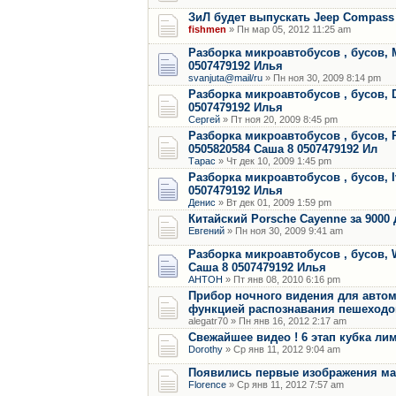
ЗиЛ будет выпускать Jeep Compass
fishmen
» Пн мар 05, 2012 11:25 am
Разборка микроавтобусов , бусов, M
0507479192 Илья
svanjuta@mail/ru
» Пн ноя 30, 2009 8:14 pm
Разборка микроавтобусов , бусов, D
0507479192 Илья
Сергей
» Пт ноя 20, 2009 8:45 pm
Разборка микроавтобусов , бусов, R
0505820584 Саша 8 0507479192 Ил
Тарас
» Чт дек 10, 2009 1:45 pm
Разборка микроавтобусов , бусов, I
0507479192 Илья
Денис
» Вт дек 01, 2009 1:59 pm
Китайский Porsche Cayenne за 9000
Евгений
» Пн ноя 30, 2009 9:41 am
Разборка микроавтобусов , бусов, W
Саша 8 0507479192 Илья
АНТОН
» Пт янв 08, 2010 6:16 pm
Прибор ночного видения для автомо
функцией распознавания пешеходо
alegatr70 » Пн янв 16, 2012 2:17 am
Свежайшее видео ! 6 этап кубка лим
Dorothy
» Ср янв 11, 2012 9:04 am
Появились первые изображения ма
Florence
» Ср янв 11, 2012 7:57 am