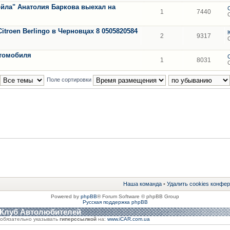
йла" Анатолия Баркова выехал на
1
7440
itroen Berlingo в Черновцах 8 0505820584
2
9317
втомобиля
1
8031
Поле сортировки
Наша команда
•
Удалить cookies конфе
Powered by
phpBB
® Forum Software © phpBB Group
Русская поддержка phpBB
 Клуб Автолюбителей
обязательно указывать
гиперссылкой
на:
www.iCAR.com.ua