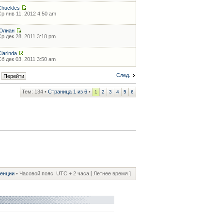
Chuckles
Ср янв 11, 2012 4:50 am
Юлиан
Ср дек 28, 2011 3:18 pm
Clarinda
Сб дек 03, 2011 3:50 am
След.
Тем: 134 •
Страница
1
из
6
•
1
2
3
4
5
6
ренции
• Часовой пояс: UTC + 2 часа [ Летнее время ]