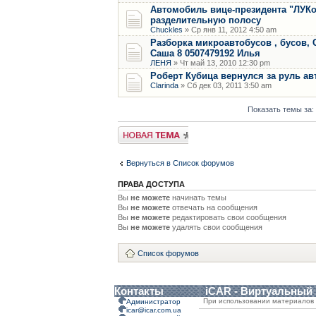
Автомобиль вице-президента "ЛУКо
разделительную полосу
Chuckles
» Ср янв 11, 2012 4:50 am
Разборка микроавтобусов , бусов, C
Саша 8 0507479192 Илья
ЛЕНЯ
» Чт май 13, 2010 12:30 pm
Роберт Кубица вернулся за руль а
Clarinda
» Сб дек 03, 2011 3:50 am
Показать темы за:
Новая тема
Вернуться в Список форумов
ПРАВА ДОСТУПА
Вы
не можете
начинать темы
Вы
не можете
отвечать на сообщения
Вы
не можете
редактировать свои сообщения
Вы
не можете
удалять свои сообщения
Список форумов
Контакты
iCAR - Виртуальный
При использовании материалов 
Администратор
icar@icar.com.ua