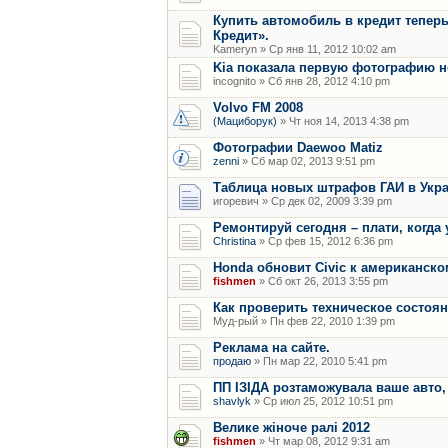
Купить автомобиль в кредит теперь
Кредит».
Kameryn » Ср янв 11, 2012 10:02 am
Kia показала первую фотографию н
incognito » Сб янв 28, 2012 4:10 pm
Volvo FM 2008
(Мациборук)
» Чт ноя 14, 2013 4:38 pm
Фотографии Daewoo Matiz
zenni
» Сб мар 02, 2013 9:51 pm
Таблица новых штрафов ГАИ в Укра
игоревич » Ср дек 02, 2009 3:39 pm
Ремонтируй сегодня – плати, когда 
Christina
» Ср фев 15, 2012 6:36 pm
Honda обновит Civic к американск
fishmen
» Сб окт 26, 2013 3:55 pm
Как проверить техническое состоя
Муд-рый » Пн фев 22, 2010 1:39 pm
Реклама на сайте.
продаю
» Пн мар 22, 2010 5:41 pm
ПП ІЗІДА розтаможувала ваше авто,
shavlyk
» Ср июл 25, 2012 10:51 pm
Велике жіноче ралі 2012
fishmen
» Чт мар 08, 2012 9:31 am