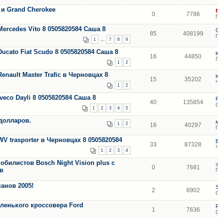
 и Grand Cherokee
0
7786
ercedes Vito 8 0505820584 Саша 8
85
408199
...
1
7
8
9
ucato Fiat Scudo 8 0505820584 Саша 8
16
44850
1
2
enault Master Trafic в Черновцах 8
15
35202
1
2
veco Dayli 8 0505820584 Саша 8
40
135854
1
2
3
4
5
 долларов.
1
2
16
40297
V trasporter в Черновцах 8 0505820584
33
87328
1
2
3
4
билистов Bosch Night Vision plus с
0
7681
в
анов 2005!
2
8902
ленького кроссовера Ford
1
7636