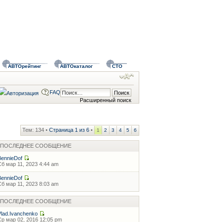
АВТОрейтинг
АВТОкаталог
СТО
FAQ
Расширенный поиск
Тем: 134 •
Страница
1
из
6
•
1
2
3
4
5
6
ПОСЛЕДНЕЕ СООБЩЕНИЕ
BennieDof
Сб мар 11, 2023 4:44 am
BennieDof
Сб мар 11, 2023 8:03 am
ПОСЛЕДНЕЕ СООБЩЕНИЕ
Vlad.Ivanchenko
Ср мар 02, 2016 12:05 pm