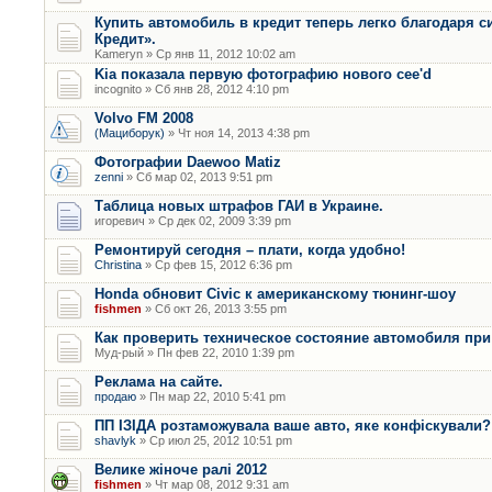
Купить автомобиль в кредит теперь легко благодаря с
Кредит».
Kameryn » Ср янв 11, 2012 10:02 am
Kia показала первую фотографию нового cee'd
incognito » Сб янв 28, 2012 4:10 pm
Volvo FM 2008
(Мациборук)
» Чт ноя 14, 2013 4:38 pm
Фотографии Daewoo Matiz
zenni
» Сб мар 02, 2013 9:51 pm
Таблица новых штрафов ГАИ в Украине.
игоревич » Ср дек 02, 2009 3:39 pm
Ремонтируй сегодня – плати, когда удобно!
Christina
» Ср фев 15, 2012 6:36 pm
Honda обновит Civic к американскому тюнинг-шоу
fishmen
» Сб окт 26, 2013 3:55 pm
Как проверить техническое состояние автомобиля при
Муд-рый » Пн фев 22, 2010 1:39 pm
Реклама на сайте.
продаю
» Пн мар 22, 2010 5:41 pm
ПП ІЗІДА розтаможувала ваше авто, яке конфіскували?
shavlyk
» Ср июл 25, 2012 10:51 pm
Велике жіноче ралі 2012
fishmen
» Чт мар 08, 2012 9:31 am