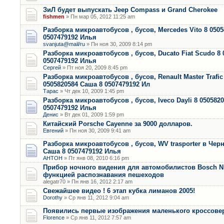
ЗиЛ будет выпускать Jeep Compass и Grand Cherokee
fishmen
» Пн мар 05, 2012 11:25 am
Разборка микроавтобусов , бусов, Mercedes Vito 8 050
0507479192 Илья
svanjuta@mail/ru
» Пн ноя 30, 2009 8:14 pm
Разборка микроавтобусов , бусов, Ducato Fiat Scudo 8 
0507479192 Илья
Сергей
» Пт ноя 20, 2009 8:45 pm
Разборка микроавтобусов , бусов, Renault Master Trafi
0505820584 Саша 8 0507479192 Ил
Тарас
» Чт дек 10, 2009 1:45 pm
Разборка микроавтобусов , бусов, Iveco Dayli 8 050582
0507479192 Илья
Денис
» Вт дек 01, 2009 1:59 pm
Китайский Porsche Cayenne за 9000 долларов.
Евгений
» Пн ноя 30, 2009 9:41 am
Разборка микроавтобусов , бусов, WV trasporter в Чер
Саша 8 0507479192 Илья
АНТОН
» Пт янв 08, 2010 6:16 pm
Прибор ночного видения для автомобилистов Bosch Nig
функцией распознавания пешеходов
alegatr70 » Пн янв 16, 2012 2:17 am
Свежайшее видео ! 6 этап кубка лиманов 2005!
Dorothy
» Ср янв 11, 2012 9:04 am
Появились первые изображения маленького кроссовер
Florence
» Ср янв 11, 2012 7:57 am