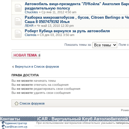
Автомобиль вице-президента "ЛУКойла" Анатолия Бар
разделительную полосу
Chuckles
» Ср янв 11, 2012 4:50 am
Разборка микроавтобусов , бусов, Citroen Berlingo в Ч
Саша 8 0507479192 Илья
ЛЕНЯ
» Чт май 13, 2010 12:30 pm
Роберт Кубица вернулся за руль автомобиля
Clarinda
» Сб дек 03, 2011 3:50 am
Показать темы за:
Поле с
Новая тема
Вернуться в Список форумов
ПРАВА ДОСТУПА
Вы
не можете
начинать темы
Вы
не можете
отвечать на сообщения
Вы
не можете
редактировать свои сообщения
Вы
не можете
удалять свои сообщения
Список форумов
Powe
Контакты
iCAR - Виртуальный Клуб Автолюбителей
При использовании материалов обязательно указывать
гиперсс
Администратор
icar@icar.com.ua