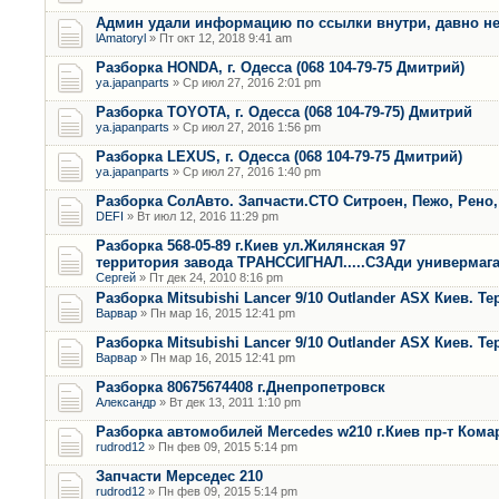
Админ удали информацию по ссылки внутри, давно не
lAmatoryl
» Пт окт 12, 2018 9:41 am
Разборка HONDA, г. Одесса (068 104-79-75 Дмитрий)
ya.japanparts
» Ср июл 27, 2016 2:01 pm
Разборка TOYOTA, г. Одесса (068 104-79-75) Дмитрий
ya.japanparts
» Ср июл 27, 2016 1:56 pm
Разборка LEXUS, г. Одесса (068 104-79-75 Дмитрий)
ya.japanparts
» Ср июл 27, 2016 1:40 pm
Разборка СолАвто. Запчасти.СТО Ситроен, Пежо, Рено
DEFI
» Вт июл 12, 2016 11:29 pm
Разборка 568-05-89 г.Киев ул.Жилянская 97
территория завода ТРАНССИГНАЛ.....СЗАди универмага
Сергей
» Пт дек 24, 2010 8:16 pm
Разборка Mitsubishi Lancer 9/10 Outlander ASX Киев. Т
Варвар
» Пн мар 16, 2015 12:41 pm
Разборка Mitsubishi Lancer 9/10 Outlander ASX Киев. Т
Варвар
» Пн мар 16, 2015 12:41 pm
Разборка 80675674408 г.Днепропетровск
Александр
» Вт дек 13, 2011 1:10 pm
Разборка автомобилей Mercedes w210 г.Киев пр-т Кома
rudrod12
» Пн фев 09, 2015 5:14 pm
Запчасти Мерседес 210
rudrod12
» Пн фев 09, 2015 5:14 pm