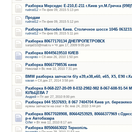
Разборка Мерседес Е-210,Е-211 г.Киев ул.М.Гречка (098)
rudrod12
» Пн фев 09, 2015 5:13 pm
Продам
rudrod12
» Пн фев 09, 2015 5:12 pm
Разборка Mercedes Киев. Столичное шоссе 104Б 063233
rudrod12
» Пн фев 09, 2015 5:11 pm
Разборка 80677170134 ДНЕПРОПЕТРОВСК
sanja010@mail.ru » Чт дек 17, 2009 9:05 pm
Разборка 80445619510 КИЕВ
incognito
» Сб июн 26, 2010 1:50 pm
Разборка 80667798536 киев
Николай » Вс янв 10, 2010 7:31 pm
BMW разборка запчасти б/у е39,е38,е60, е65, Х5, Е90 г.К
vavan
» Сб дек 27, 2014 3:58 pm
Разборка 8-068-227-20-09 8-032-2982-982 8-067-608-91-54 
КІЛЬЦЕВА 7
Андрей
» Пт авг 27, 2010 8:00 pm
Разборка 044 5537693; 8 067 7404704 Киев ул. березняко
нужны запчасти на сеат » Вс янв 24, 2010 3:44 pm
Разборка 80677028908, 80664253929, 80666377969 г.Одес
р-н Автобазара
ОЛег
» Вт янв 12, 2010 8:17 am
Разборка 80506663022 Тернопіль
incognito
» Пн мар 29, 2010 11:53 am