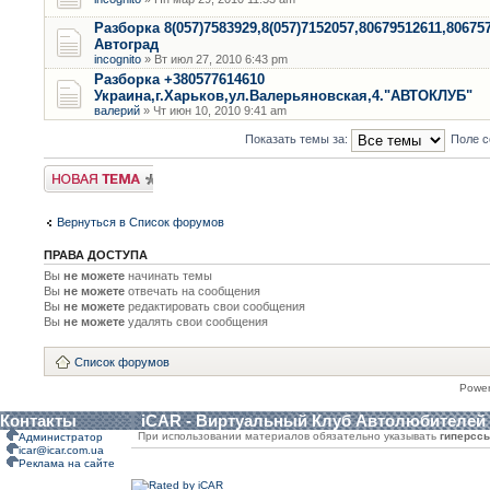
Разборка 8(057)7583929,8(057)7152057,80679512611,80675
Автоград
incognito
» Вт июл 27, 2010 6:43 pm
Разборка +380577614610
Украина,г.Харьков,ул.Валерьяновская,4."АВТОКЛУБ"
валерий
» Чт июн 10, 2010 9:41 am
Показать темы за:
Поле с
Новая тема
Вернуться в Список форумов
ПРАВА ДОСТУПА
Вы
не можете
начинать темы
Вы
не можете
отвечать на сообщения
Вы
не можете
редактировать свои сообщения
Вы
не можете
удалять свои сообщения
Список форумов
Powe
Контакты
iCAR - Виртуальный Клуб Автолюбителей
При использовании материалов обязательно указывать
гиперсс
Администратор
icar@icar.com.ua
Реклама на сайте