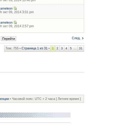
Чт окт 09, 2014 10:48 pm
xameleon
Чт окт 09, 2014 3:01 pm
xameleon
Чт окт 09, 2014 2:57 pm
След.
Тем: 755 •
Страница
1
из
31
•
...
1
2
3
4
5
31
ренции
• Часовой пояс: UTC + 2 часа [ Летнее время ]