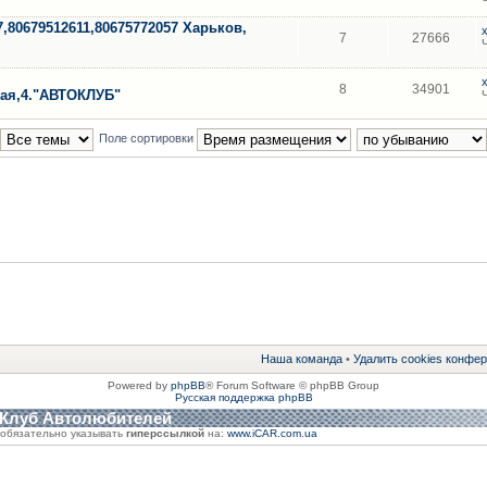
7,80679512611,80675772057 Харьков,
7
27666
8
34901
кая,4."АВТОКЛУБ"
Поле сортировки
Наша команда
•
Удалить cookies конфе
Powered by
phpBB
® Forum Software © phpBB Group
Русская поддержка phpBB
 Клуб Автолюбителей
обязательно указывать
гиперссылкой
на:
www.iCAR.com.ua