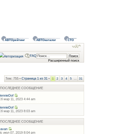
АВТОрейтинг
АВТОкаталог
СТО
FAQ
Расширенный поиск
Тем: 755 •
Страница
1
из
31
•
...
1
2
3
4
5
31
ПОСЛЕДНЕЕ СООБЩЕНИЕ
BennieDof
Сб мар 11, 2023 4:44 am
BennieDof
Сб мар 11, 2023 8:03 am
ПОСЛЕДНЕЕ СООБЩЕНИЕ
vavan
Вс июл 07, 2019 8:04 pm