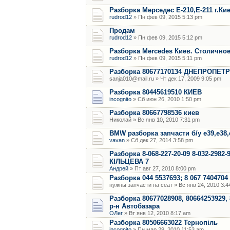
Разборка Мерседес Е-210,Е-211 г.Кие
rudrod12
» Пн фев 09, 2015 5:13 pm
Продам
rudrod12
» Пн фев 09, 2015 5:12 pm
Разборка Mercedes Киев. Столичное
rudrod12
» Пн фев 09, 2015 5:11 pm
Разборка 80677170134 ДНЕПРОПЕТ
sanja010@mail.ru » Чт дек 17, 2009 9:05 pm
Разборка 80445619510 КИЕВ
incognito
» Сб июн 26, 2010 1:50 pm
Разборка 80667798536 киев
Николай » Вс янв 10, 2010 7:31 pm
BMW разборка запчасти б/у е39,е38,е
vavan
» Сб дек 27, 2014 3:58 pm
Разборка 8-068-227-20-09 8-032-2982-
КІЛЬЦЕВА 7
Андрей
» Пт авг 27, 2010 8:00 pm
Разборка 044 5537693; 8 067 7404704
нужны запчасти на сеат » Вс янв 24, 2010 3:4
Разборка 80677028908, 80664253929,
р-н Автобазара
ОЛег
» Вт янв 12, 2010 8:17 am
Разборка 80506663022 Тернопіль
incognito
» Пн мар 29, 2010 11:53 am