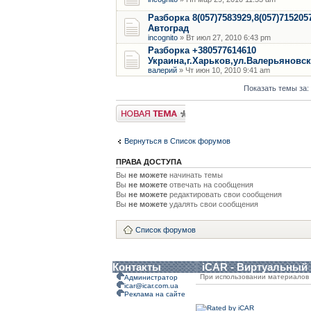
Разборка 8(057)7583929,8(057)715205
Автоград
incognito
» Вт июл 27, 2010 6:43 pm
Разборка +380577614610
Украина,г.Харьков,ул.Валерьяновс
валерий
» Чт июн 10, 2010 9:41 am
Показать темы за:
Новая тема
Вернуться в Список форумов
ПРАВА ДОСТУПА
Вы
не можете
начинать темы
Вы
не можете
отвечать на сообщения
Вы
не можете
редактировать свои сообщения
Вы
не можете
удалять свои сообщения
Список форумов
Контакты
iCAR - Виртуальный
При использовании материалов 
Администратор
icar@icar.com.ua
Реклама на сайте