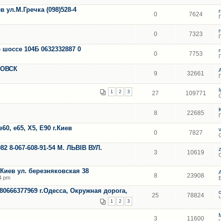
в ул.М.Гречка (098)528-4
0
7624
0
7323
 шоссе 104Б 0632332887 0
0
7753
РОВСК
9
32661
1
2
3
27
109771
8
22685
60, е65, Х5, Е90 г.Киев
0
7827
982 8-067-608-91-54 М. ЛЬВІВ ВУЛ.
3
10619
 Киев ул. березняковская 38
8
23908
4 pm
 80666377969 г.Одесса, Окружная дорога,
25
78824
1
2
3
3
11600