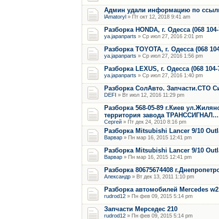
Админ удали информацию по ссылки
lAmatoryl
» Пт окт 12, 2018 9:41 am
Разборка HONDA, г. Одесса (068 104
ya.japanparts
» Ср июл 27, 2016 2:01 pm
Разборка TOYOTA, г. Одесса (068 10
ya.japanparts
» Ср июл 27, 2016 1:56 pm
Разборка LEXUS, г. Одесса (068 104-
ya.japanparts
» Ср июл 27, 2016 1:40 pm
Разборка СолАвто. Запчасти.СТО С
DEFI
» Вт июл 12, 2016 11:29 pm
Разборка 568-05-89 г.Киев ул.Жилян
территория завода ТРАНССИГНАЛ...
Сергей
» Пт дек 24, 2010 8:16 pm
Разборка Mitsubishi Lancer 9/10 Out
Варвар
» Пн мар 16, 2015 12:41 pm
Разборка Mitsubishi Lancer 9/10 Out
Варвар
» Пн мар 16, 2015 12:41 pm
Разборка 80675674408 г.Днепропетр
Александр
» Вт дек 13, 2011 1:10 pm
Разборка автомобилей Mercedes w21
rudrod12
» Пн фев 09, 2015 5:14 pm
Запчасти Мерседес 210
rudrod12
» Пн фев 09, 2015 5:14 pm