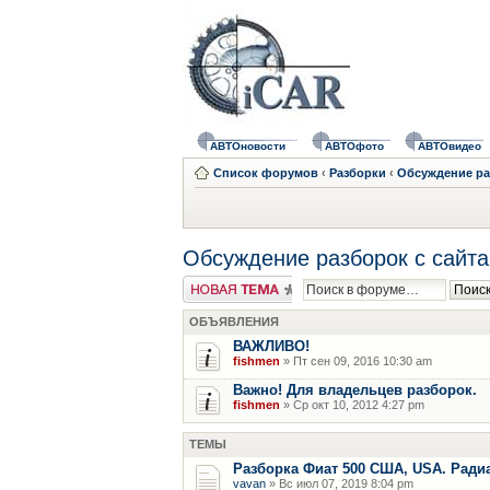
АВТОновости
АВТОфото
АВТОвидео
Список форумов
‹
Разборки
‹
Обсуждение ра
Обсуждение разборок с сайта
Новая тема
ОБЪЯВЛЕНИЯ
ВАЖЛИВО!
fishmen
» Пт сен 09, 2016 10:30 am
Важно! Для владельцев разборок.
fishmen
» Ср окт 10, 2012 4:27 pm
ТЕМЫ
Разборка Фиат 500 США, USA. Радиат
vavan
» Вс июл 07, 2019 8:04 pm