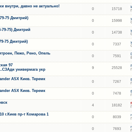
 внутри, давно не актуально!
0
15718
-79-75 Дмитрий)
0
15998
4-79-75) Дмитрий
0
14738
79-75 Дмитрий)
0
7337
итроен, Пежо, Рено, Опель
0
7591
ская 97
9
25528
..СЗАди универмага укр
lander ASX Киев. Теремк
0
7267
lander ASX Киев. Теремк
0
7478
овск
4
18182
0 г.Киев пр-т Комарова 1
0
8039
0
7693