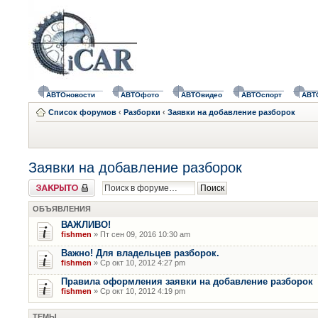
АВТОновости
АВТОфото
АВТОвидео
АВТОспорт
АВТ
Список форумов
‹
Разборки
‹
Заявки на добавление разборок
Заявки на добавление разборок
Форум закрыт
ОБЪЯВЛЕНИЯ
ВАЖЛИВО!
fishmen
» Пт сен 09, 2016 10:30 am
Важно! Для владельцев разборок.
fishmen
» Ср окт 10, 2012 4:27 pm
Правила оформления заявки на добавление разборок
fishmen
» Ср окт 10, 2012 4:19 pm
ТЕМЫ