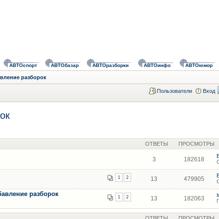
АВТОспорт
АВТОбазар
АВТОразборки
АВТОинфо
АВТОюмор
авление разборок
Пользователи
Вход
ок
ОТВЕТЫ
ПРОСМОТРЫ
3
182618
1
2
13
479905
бавление разборок
1
2
13
182063
ОТВЕТЫ
ПРОСМОТРЫ