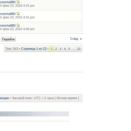
greesha880
Вт фев 23, 2016 4:41 pm
greesha880
Вт фев 23, 2016 4:41 pm
greesha880
Вт фев 23, 2016 4:40 pm
След.
Тем: 543 •
Страница
1
из
22
•
...
1
2
3
4
5
22
ренции
• Часовой пояс: UTC + 2 часа [ Летнее время ]