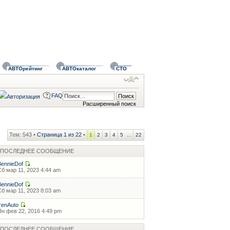
АВТОрейтинг
АВТОкаталог
СТО
FAQ
Расширенный поиск
Тем: 543 •
Страница
1
из
22
•
...
1
2
3
4
5
22
ПОСЛЕДНЕЕ СООБЩЕНИЕ
BennieDof
Сб мар 11, 2023 4:44 am
BennieDof
Сб мар 11, 2023 8:03 am
IrenAuto
Пн фев 22, 2016 4:49 pm
ПОСЛЕДНЕЕ СООБЩЕНИЕ