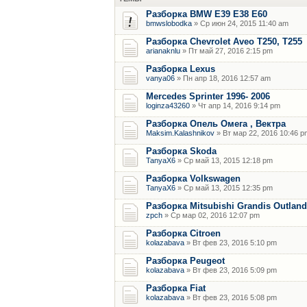
Разборка BMW E39 E38 E60
bmwslobodka
» Ср июн 24, 2015 11:40 am
Разборка Chevrolet Aveo T250, T255
arianaknlu
» Пт май 27, 2016 2:15 pm
Разборка Lexus
vanya06
» Пн апр 18, 2016 12:57 am
Mercedes Sprinter 1996- 2006
loginza43260
» Чт апр 14, 2016 9:14 pm
Разборка Опель Омега , Вектра
Maksim.Kalashnikov
» Вт мар 22, 2016 10:46 p
Разборка Skoda
TanyaX6
» Ср май 13, 2015 12:18 pm
Разборка Volkswagen
TanyaX6
» Ср май 13, 2015 12:35 pm
Разборка Mitsubishi Grandis Outland
zpch
» Ср мар 02, 2016 12:07 pm
Разборка Citroen
kolazabava
» Вт фев 23, 2016 5:10 pm
Разборка Peugeot
kolazabava
» Вт фев 23, 2016 5:09 pm
Разборка Fiat
kolazabava
» Вт фев 23, 2016 5:08 pm