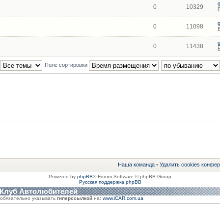
0
10329
0
11098
0
11438
Поле сортировки
Наша команда
•
Удалить cookies конфе
Powered by
phpBB
® Forum Software © phpBB Group
Русская поддержка phpBB
 Клуб Автолюбителей
обязательно указывать
гиперссылкой
на:
www.iCAR.com.ua