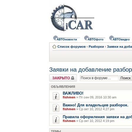
АВТОновости
АВТОфото
АВТОвидео
Список форумов
‹
Разборки
‹
Заявки на доб
Заявки на добавление разбор
Форум закрыт
ОБЪЯВЛЕНИЯ
ВАЖЛИВО!
fishmen
» Пт сен 09, 2016 10:30 am
Важно! Для владельцев разборок.
fishmen
» Ср окт 10, 2012 4:27 pm
Правила оформления заявки на до
fishmen
» Ср окт 10, 2012 4:19 pm
ТЕМЫ