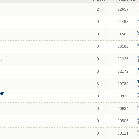
2
22657
0
41498
0
9745
0
10162
0
11226
m
3
22172
3
19785
er
0
10936
0
10934
0
10505
0
10121