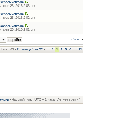
5schoolxvatitcom
Вт фев 23, 2016 2:03 pm
5schoolxvatitcom
Вт фев 23, 2016 2:02 pm
5schoolxvatitcom
Вт фев 23, 2016 2:01 pm
След.
Тем: 543 •
Страница
3
из
22
•
...
1
2
3
4
5
6
22
ренции
• Часовой пояс: UTC + 2 часа [ Летнее время ]