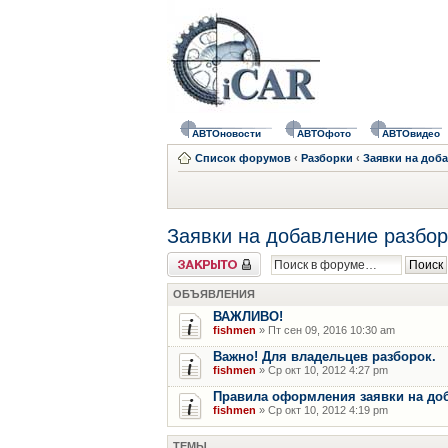
АВТОновости
АВТОфото
АВТОвидео
Список форумов
‹
Разборки
‹
Заявки на доб
Заявки на добавление разбор
Форум закрыт
ОБЪЯВЛЕНИЯ
ВАЖЛИВО!
fishmen
» Пт сен 09, 2016 10:30 am
Важно! Для владельцев разборок.
fishmen
» Ср окт 10, 2012 4:27 pm
Правила оформления заявки на до
fishmen
» Ср окт 10, 2012 4:19 pm
ТЕМЫ