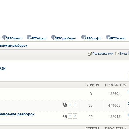
АВТОспорт
АВТОбазар
АВТОразборки
АВТОинфо
АВТОюмор
авление разборок
Пользователи
Вход
ок
ОТВЕТЫ
ПРОСМОТРЫ
3
182601
1
2
13
479861
бавление разборок
1
2
13
182048
ОТВЕТЫ
ПРОСМОТРЫ