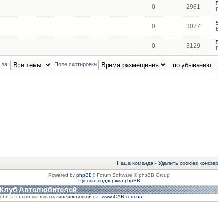
0
2981
0
3077
0
3129
 за:
Поле сортировки
Наша команда
•
Удалить cookies конфе
Powered by
phpBB
® Forum Software © phpBB Group
Русская поддержка phpBB
 Клуб Автолюбителей
обязательно указывать
гиперссылкой
на:
www.iCAR.com.ua