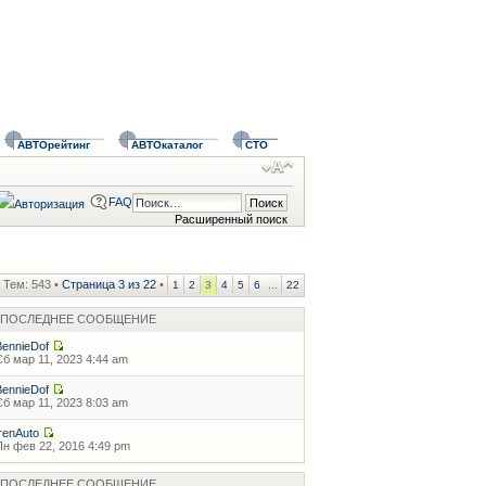
АВТОрейтинг
АВТОкаталог
СТО
FAQ
Расширенный поиск
Тем: 543 •
Страница
3
из
22
•
...
1
2
3
4
5
6
22
ПОСЛЕДНЕЕ СООБЩЕНИЕ
BennieDof
Сб мар 11, 2023 4:44 am
BennieDof
Сб мар 11, 2023 8:03 am
IrenAuto
Пн фев 22, 2016 4:49 pm
ПОСЛЕДНЕЕ СООБЩЕНИЕ