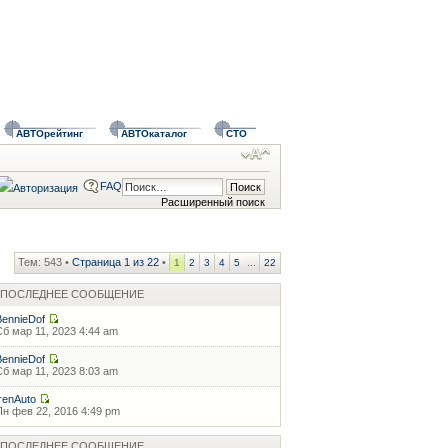
АВТОрейтинг
АВТОкаталог
СТО
FAQ
Расширенный поиск
Тем: 543 •
Страница
1
из
22
•
...
1
2
3
4
5
22
ПОСЛЕДНЕЕ СООБЩЕНИЕ
BennieDof
Сб мар 11, 2023 4:44 am
BennieDof
Сб мар 11, 2023 8:03 am
IrenAuto
Пн фев 22, 2016 4:49 pm
ПОСЛЕДНЕЕ СООБЩЕНИЕ