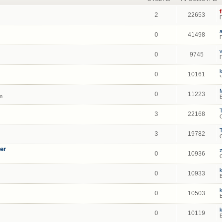
2
22653
0
41498
0
9745
0
10161
0
11223
m
3
22168
3
19782
er
0
10936
0
10933
0
10503
0
10119