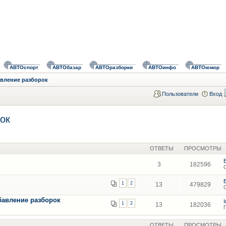
АВТОспорт
АВТОбазар
АВТОразборки
АВТОинфо
АВТОюмор
авление разборок
Пользователи
Вход
ок
ОТВЕТЫ
ПРОСМОТРЫ
3
182596
1
2
13
479829
бавление разборок
1
2
13
182036
ОТВЕТЫ
ПРОСМОТРЫ