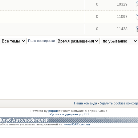
0
10329
0
11097
0
11438
Поле сортировки
Наша команда
•
Удалить cookies конфе
Powered by
phpBB
® Forum Software © phpBB Group
Русская поддержка phpBB
 Клуб Автолюбителей
обязательно указывать
гиперссылкой
на:
www.iCAR.com.ua