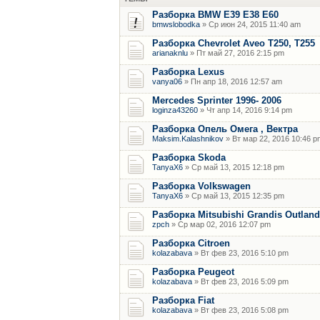
Разборка BMW E39 E38 E60
bmwslobodka
» Ср июн 24, 2015 11:40 am
Разборка Chevrolet Aveo T250, T255
arianaknlu
» Пт май 27, 2016 2:15 pm
Разборка Lexus
vanya06
» Пн апр 18, 2016 12:57 am
Mercedes Sprinter 1996- 2006
loginza43260
» Чт апр 14, 2016 9:14 pm
Разборка Опель Омега , Вектра
Maksim.Kalashnikov
» Вт мар 22, 2016 10:46 p
Разборка Skoda
TanyaX6
» Ср май 13, 2015 12:18 pm
Разборка Volkswagen
TanyaX6
» Ср май 13, 2015 12:35 pm
Разборка Mitsubishi Grandis Outland
zpch
» Ср мар 02, 2016 12:07 pm
Разборка Citroen
kolazabava
» Вт фев 23, 2016 5:10 pm
Разборка Peugeot
kolazabava
» Вт фев 23, 2016 5:09 pm
Разборка Fiat
kolazabava
» Вт фев 23, 2016 5:08 pm