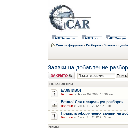
АВТОновости
АВТОфото
АВТОвидео
Список форумов
‹
Разборки
‹
Заявки на доб
Заявки на добавление разбор
Форум закрыт
ОБЪЯВЛЕНИЯ
ВАЖЛИВО!
fishmen
» Пт сен 09, 2016 10:30 am
Важно! Для владельцев разборок.
fishmen
» Ср окт 10, 2012 4:27 pm
Правила оформления заявки на до
fishmen
» Ср окт 10, 2012 4:19 pm
ТЕМЫ