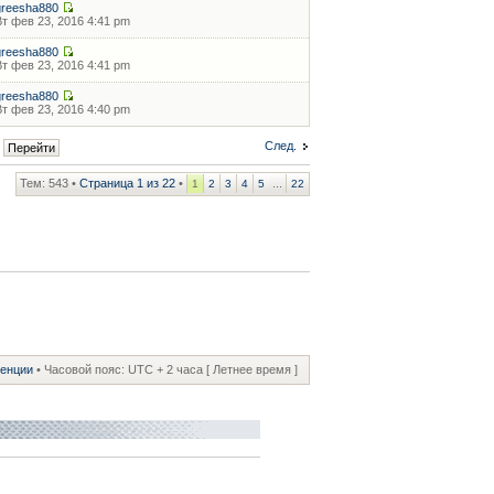
greesha880
Вт фев 23, 2016 4:41 pm
greesha880
Вт фев 23, 2016 4:41 pm
greesha880
Вт фев 23, 2016 4:40 pm
След.
Тем: 543 •
Страница
1
из
22
•
...
1
2
3
4
5
22
ренции
• Часовой пояс: UTC + 2 часа [ Летнее время ]