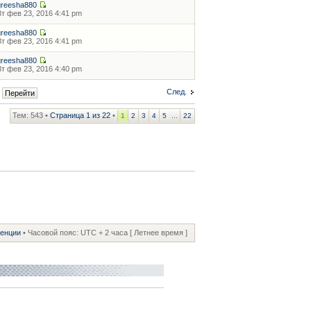
greesha880
Вт фев 23, 2016 4:41 pm
greesha880
Вт фев 23, 2016 4:41 pm
greesha880
Вт фев 23, 2016 4:40 pm
След.
Тем: 543 •
Страница
1
из
22
•
...
1
2
3
4
5
22
ренции
• Часовой пояс: UTC + 2 часа [ Летнее время ]