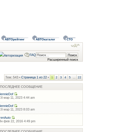
АВТОрейтинг
АВТОкаталог
СТО
FAQ
Расширенный поиск
Тем: 543 •
Страница
1
из
22
•
...
1
2
3
4
5
22
ПОСЛЕДНЕЕ СООБЩЕНИЕ
BennieDof
Сб мар 11, 2023 4:44 am
BennieDof
Сб мар 11, 2023 8:03 am
IrenAuto
Пн фев 22, 2016 4:49 pm
ПОСЛЕДНЕЕ СООБЩЕНИЕ