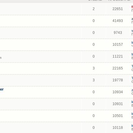
2
22651
0
41493
0
9743
0
10157
0
11221
m
3
22165
3
19778
er
0
10934
0
10931
0
10501
0
10118