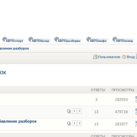
АВТОспорт
АВТОбазар
АВТОразборки
АВТОинфо
АВТОюмор
авление разборок
Пользователи
Вход
ок
ОТВЕТЫ
ПРОСМОТРЫ
3
182553
1
2
13
479718
бавление разборок
1
2
13
181977
ОТВЕТЫ
ПРОСМОТРЫ