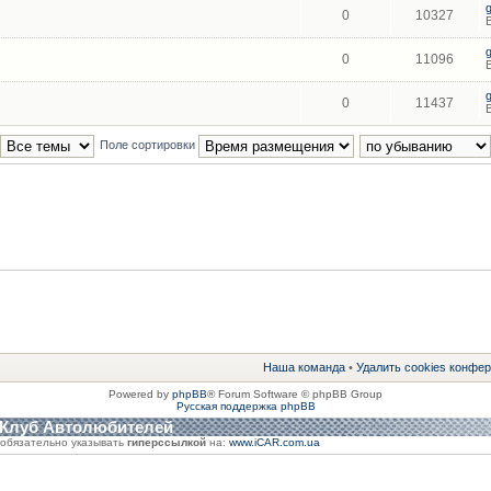
0
10327
0
11096
0
11437
Поле сортировки
Наша команда
•
Удалить cookies конфе
Powered by
phpBB
® Forum Software © phpBB Group
Русская поддержка phpBB
 Клуб Автолюбителей
обязательно указывать
гиперссылкой
на:
www.iCAR.com.ua