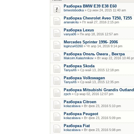
Разборка BMW E39 E38 E60
bmwslobodka
» Ср июн 24, 2015 11:40 am
Разборка Chevrolet Aveo T250, T255
arianaknlu
» Пт май 27, 2016 2:15 pm
Разборка Lexus
vanya06
» Пн апр 18, 2016 12:57 am
Mercedes Sprinter 1996- 2006
loginza43260
» Чт апр 14, 2016 9:14 pm
Разборка Опель Омега , Вектра
Maksim.Kalashnikov
» Вт мар 22, 2016 10:46 p
Разборка Skoda
TanyaX6
» Ср май 13, 2015 12:18 pm
Разборка Volkswagen
TanyaX6
» Ср май 13, 2015 12:35 pm
Разборка Mitsubishi Grandis Outland
zpch
» Ср мар 02, 2016 12:07 pm
Разборка Citroen
kolazabava
» Вт фев 23, 2016 5:10 pm
Разборка Peugeot
kolazabava
» Вт фев 23, 2016 5:09 pm
Разборка Fiat
kolazabava
» Вт фев 23, 2016 5:08 pm