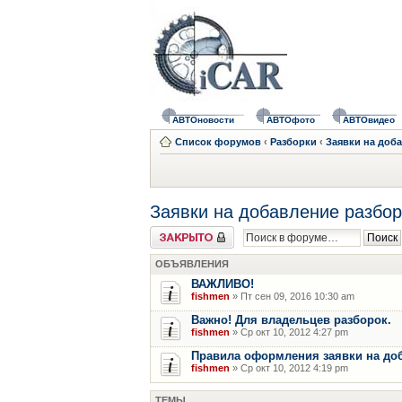
АВТОновости
АВТОфото
АВТОвидео
Список форумов
‹
Разборки
‹
Заявки на доб
Заявки на добавление разбор
Форум закрыт
ОБЪЯВЛЕНИЯ
ВАЖЛИВО!
fishmen
» Пт сен 09, 2016 10:30 am
Важно! Для владельцев разборок.
fishmen
» Ср окт 10, 2012 4:27 pm
Правила оформления заявки на до
fishmen
» Ср окт 10, 2012 4:19 pm
ТЕМЫ