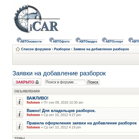
АВТОновости
АВТОфото
АВТОвидео
АВТОспорт
АВТ
Список форумов
‹
Разборки
‹
Заявки на добавление разборок
Заявки на добавление разборок
Форум закрыт
ОБЪЯВЛЕНИЯ
ВАЖЛИВО!
fishmen
» Пт сен 09, 2016 10:30 am
Важно! Для владельцев разборок.
fishmen
» Ср окт 10, 2012 4:27 pm
Правила оформления заявки на добавление разборок
fishmen
» Ср окт 10, 2012 4:19 pm
ТЕМЫ