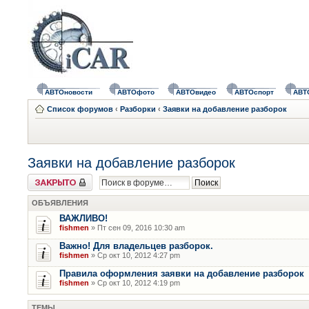
АВТОновости
АВТОфото
АВТОвидео
АВТОспорт
АВТ
Список форумов
‹
Разборки
‹
Заявки на добавление разборок
Заявки на добавление разборок
Форум закрыт
ОБЪЯВЛЕНИЯ
ВАЖЛИВО!
fishmen
» Пт сен 09, 2016 10:30 am
Важно! Для владельцев разборок.
fishmen
» Ср окт 10, 2012 4:27 pm
Правила оформления заявки на добавление разборок
fishmen
» Ср окт 10, 2012 4:19 pm
ТЕМЫ