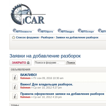
АВТОновости
АВТОфото
АВТОвидео
АВТОспорт
АВТ
Список форумов
‹
Разборки
‹
Заявки на добавление разборок
Заявки на добавление разборок
Форум закрыт
ОБЪЯВЛЕНИЯ
ВАЖЛИВО!
fishmen
» Пт сен 09, 2016 10:30 am
Важно! Для владельцев разборок.
fishmen
» Ср окт 10, 2012 4:27 pm
Правила оформления заявки на добавление разборок
fishmen
» Ср окт 10, 2012 4:19 pm
ТЕМЫ