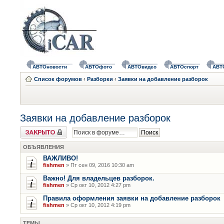
АВТОновости
АВТОфото
АВТОвидео
АВТОспорт
АВТ
Список форумов
‹
Разборки
‹
Заявки на добавление разборок
Заявки на добавление разборок
Форум закрыт
ОБЪЯВЛЕНИЯ
ВАЖЛИВО!
fishmen
» Пт сен 09, 2016 10:30 am
Важно! Для владельцев разборок.
fishmen
» Ср окт 10, 2012 4:27 pm
Правила оформления заявки на добавление разборок
fishmen
» Ср окт 10, 2012 4:19 pm
ТЕМЫ