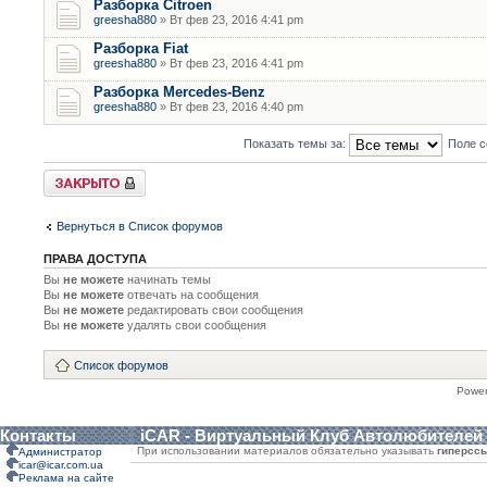
Разборка Citroen
greesha880
» Вт фев 23, 2016 4:41 pm
Разборка Fiat
greesha880
» Вт фев 23, 2016 4:41 pm
Разборка Mercedes-Benz
greesha880
» Вт фев 23, 2016 4:40 pm
Показать темы за:
Поле с
Форум закрыт
Вернуться в Список форумов
ПРАВА ДОСТУПА
Вы
не можете
начинать темы
Вы
не можете
отвечать на сообщения
Вы
не можете
редактировать свои сообщения
Вы
не можете
удалять свои сообщения
Список форумов
Powe
Контакты
iCAR - Виртуальный Клуб Автолюбителей
При использовании материалов обязательно указывать
гиперсс
Администратор
icar@icar.com.ua
Реклама на сайте