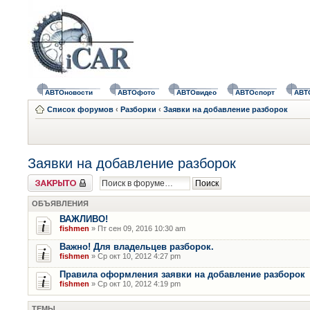
АВТОновости
АВТОфото
АВТОвидео
АВТОспорт
АВТ
Список форумов
‹
Разборки
‹
Заявки на добавление разборок
Заявки на добавление разборок
Форум закрыт
ОБЪЯВЛЕНИЯ
ВАЖЛИВО!
fishmen
» Пт сен 09, 2016 10:30 am
Важно! Для владельцев разборок.
fishmen
» Ср окт 10, 2012 4:27 pm
Правила оформления заявки на добавление разборок
fishmen
» Ср окт 10, 2012 4:19 pm
ТЕМЫ