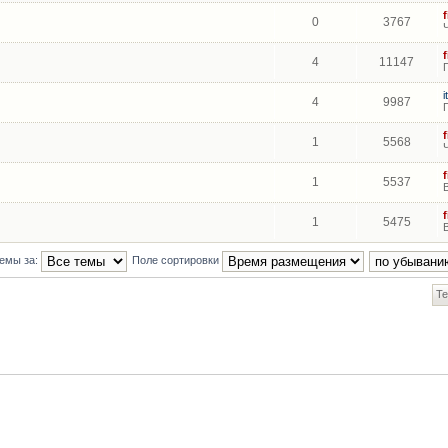
0
3767
4
11147
i
4
9987
1
5568
1
5537
1
5475
темы за:
Поле сортировки
Те