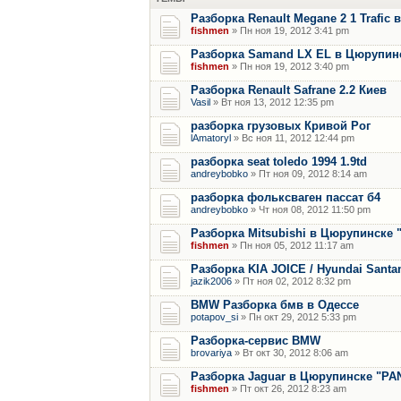
Разборка Renault Megane 2 1 Trafic
fishmen
» Пн ноя 19, 2012 3:41 pm
Разборка Samand LX EL в Цюрупин
fishmen
» Пн ноя 19, 2012 3:40 pm
Разборка Renault Safrane 2.2 Киев
Vasil
» Вт ноя 13, 2012 12:35 pm
разборка грузовых Кривой Рог
lAmatoryl
» Вс ноя 11, 2012 12:44 pm
разборка seat toledo 1994 1.9td
andreybobko
» Пт ноя 09, 2012 8:14 am
разборка фольксваген пассат б4
andreybobko
» Чт ноя 08, 2012 11:50 pm
Разборка Mitsubishi в Цюрупинске
fishmen
» Пн ноя 05, 2012 11:17 am
Разборка KIA JOICE / Hyundai Santam
jazik2006
» Пт ноя 02, 2012 8:32 pm
BMW Разборка бмв в Одессе
potapov_si
» Пн окт 29, 2012 5:33 pm
Разборка-сервис BMW
brovariya
» Вт окт 30, 2012 8:06 am
Разборка Jaguar в Цюрупинске "PA
fishmen
» Пт окт 26, 2012 8:23 am