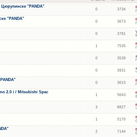
 в Цюрупинске "PANDA"
0
3734
ске "PANDA"
0
3673
V
0
3781
1
7535
0
3539
0
3931
 "PANDA"
0
3615
o 2.0 i / Mitsubishi Spac
1
5643
3
8827
1
5170
NDA"
2
7144