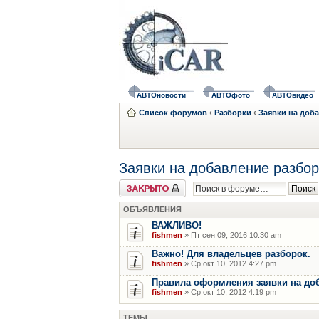
АВТОновости
АВТОфото
АВТОвидео
Список форумов
‹
Разборки
‹
Заявки на доб
Заявки на добавление разбор
Форум закрыт
ОБЪЯВЛЕНИЯ
ВАЖЛИВО!
fishmen
» Пт сен 09, 2016 10:30 am
Важно! Для владельцев разборок.
fishmen
» Ср окт 10, 2012 4:27 pm
Правила оформления заявки на до
fishmen
» Ср окт 10, 2012 4:19 pm
ТЕМЫ