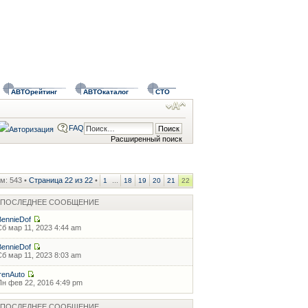
АВТОрейтинг
АВТОкаталог
СТО
FAQ
Расширенный поиск
м: 543 •
Страница
22
из
22
•
...
1
18
19
20
21
22
ПОСЛЕДНЕЕ СООБЩЕНИЕ
BennieDof
Сб мар 11, 2023 4:44 am
BennieDof
Сб мар 11, 2023 8:03 am
IrenAuto
Пн фев 22, 2016 4:49 pm
ПОСЛЕДНЕЕ СООБЩЕНИЕ