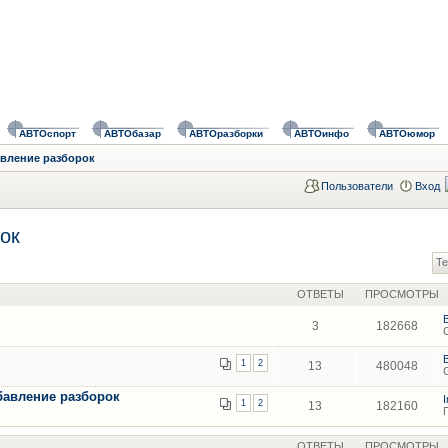
АВТОспорт
АВТОбазар
АВТОразборки
АВТОинфо
АВТОюмор
авление разборок
Пользователи
Вход
ок
Те
ОТВЕТЫ
ПРОСМОТРЫ
3
182668
1
2
13
480048
бавление разборок
1
2
13
182160
ОТВЕТЫ
ПРОСМОТРЫ