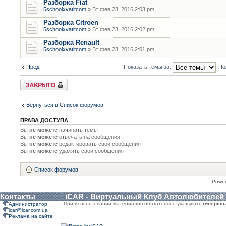
Разборка Fiat
5schoolxvatitcom
» Вт фев 23, 2016 2:03 pm
Разборка Citroen
5schoolxvatitcom
» Вт фев 23, 2016 2:02 pm
Разборка Renault
5schoolxvatitcom
» Вт фев 23, 2016 2:01 pm
Пред.
Показать темы за:
По
Форум закрыт
Вернуться в Список форумов
ПРАВА ДОСТУПА
Вы
не можете
начинать темы
Вы
не можете
отвечать на сообщения
Вы
не можете
редактировать свои сообщения
Вы
не можете
удалять свои сообщения
Список форумов
Powe
Контакты
iCAR - Виртуальный Клуб Автолюбителей
При использовании материалов обязательно указывать
гиперсс
Администратор
icar@icar.com.ua
Реклама на сайте