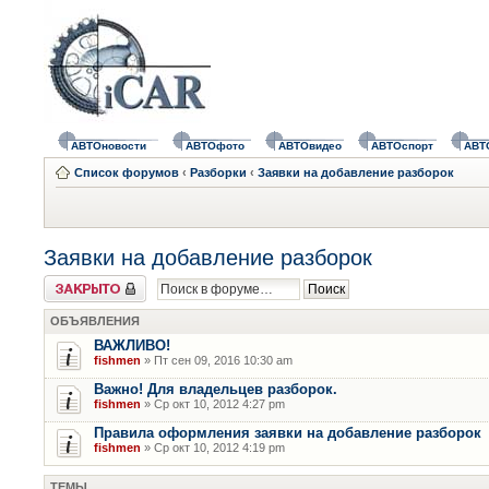
АВТОновости
АВТОфото
АВТОвидео
АВТОспорт
АВТ
Список форумов
‹
Разборки
‹
Заявки на добавление разборок
Заявки на добавление разборок
Форум закрыт
ОБЪЯВЛЕНИЯ
ВАЖЛИВО!
fishmen
» Пт сен 09, 2016 10:30 am
Важно! Для владельцев разборок.
fishmen
» Ср окт 10, 2012 4:27 pm
Правила оформления заявки на добавление разборок
fishmen
» Ср окт 10, 2012 4:19 pm
ТЕМЫ