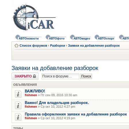
АВТОновости
АВТОфото
АВТОвидео
АВТОспорт
АВТ
Список форумов
‹
Разборки
‹
Заявки на добавление разборок
Заявки на добавление разборок
Форум закрыт
ОБЪЯВЛЕНИЯ
ВАЖЛИВО!
fishmen
» Пт сен 09, 2016 10:30 am
Важно! Для владельцев разборок.
fishmen
» Ср окт 10, 2012 4:27 pm
Правила оформления заявки на добавление разборок
fishmen
» Ср окт 10, 2012 4:19 pm
ТЕМЫ