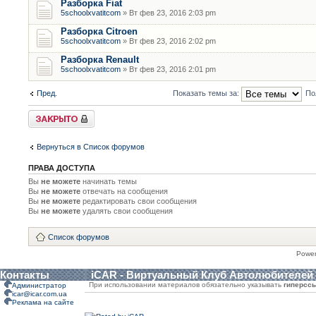
Разборка Fiat
5schoolxvatitcom
» Вт фев 23, 2016 2:03 pm
Разборка Citroen
5schoolxvatitcom
» Вт фев 23, 2016 2:02 pm
Разборка Renault
5schoolxvatitcom
» Вт фев 23, 2016 2:01 pm
Пред.
Показать темы за:
По
Форум закрыт
Вернуться в Список форумов
ПРАВА ДОСТУПА
Вы
не можете
начинать темы
Вы
не можете
отвечать на сообщения
Вы
не можете
редактировать свои сообщения
Вы
не можете
удалять свои сообщения
Список форумов
Powe
Контакты
iCAR - Виртуальный Клуб Автолюбителей
При использовании материалов обязательно указывать
гиперсс
Администратор
icar@icar.com.ua
Реклама на сайте