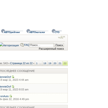
АВТОрейтинг
АВТОкаталог
СТО
FAQ
Расширенный поиск
м: 543 •
Страница
22
из
22
•
...
1
18
19
20
21
22
ПОСЛЕДНЕЕ СООБЩЕНИЕ
BennieDof
Сб мар 11, 2023 4:44 am
BennieDof
Сб мар 11, 2023 8:03 am
IrenAuto
Пн фев 22, 2016 4:49 pm
ПОСЛЕДНЕЕ СООБЩЕНИЕ