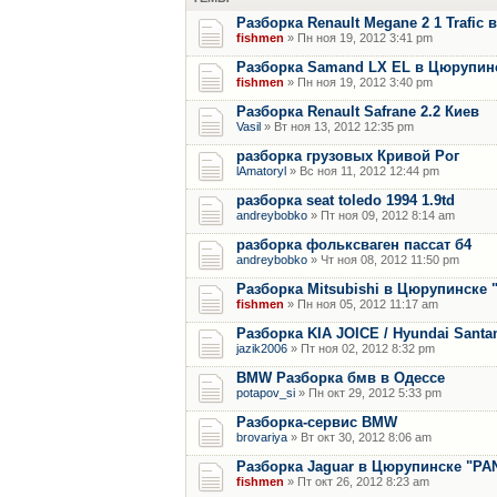
Разборка Renault Megane 2 1 Trafic
fishmen
» Пн ноя 19, 2012 3:41 pm
Разборка Samand LX EL в Цюрупин
fishmen
» Пн ноя 19, 2012 3:40 pm
Разборка Renault Safrane 2.2 Киев
Vasil
» Вт ноя 13, 2012 12:35 pm
разборка грузовых Кривой Рог
lAmatoryl
» Вс ноя 11, 2012 12:44 pm
разборка seat toledo 1994 1.9td
andreybobko
» Пт ноя 09, 2012 8:14 am
разборка фольксваген пассат б4
andreybobko
» Чт ноя 08, 2012 11:50 pm
Разборка Mitsubishi в Цюрупинске
fishmen
» Пн ноя 05, 2012 11:17 am
Разборка KIA JOICE / Hyundai Santam
jazik2006
» Пт ноя 02, 2012 8:32 pm
BMW Разборка бмв в Одессе
potapov_si
» Пн окт 29, 2012 5:33 pm
Разборка-сервис BMW
brovariya
» Вт окт 30, 2012 8:06 am
Разборка Jaguar в Цюрупинске "PA
fishmen
» Пт окт 26, 2012 8:23 am