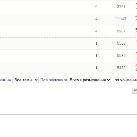
0
3767
4
11147
i
4
9987
1
5563
1
5536
1
5473
темы за:
Поле сортировки
Те