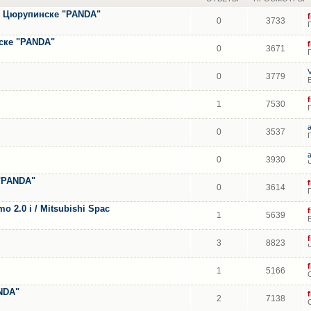
 в Цюрупинске "PANDA"
0
3733
ске "PANDA"
0
3671
V
0
3779
1
7530
0
3537
0
3930
 "PANDA"
0
3614
o 2.0 i / Mitsubishi Spac
1
5639
3
8823
1
5166
NDA"
2
7138