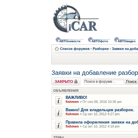
АВТОновости
АВТОфото
АВТОвидео
Список форумов
‹
Разборки
‹
Заявки на доб
Заявки на добавление разбор
Форум закрыт
ОБЪЯВЛЕНИЯ
ВАЖЛИВО!
fishmen
» Пт сен 09, 2016 10:30 am
Важно! Для владельцев разборок.
fishmen
» Ср окт 10, 2012 4:27 pm
Правила оформления заявки на до
fishmen
» Ср окт 10, 2012 4:19 pm
ТЕМЫ