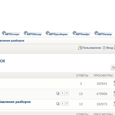
АВТОспорт
АВТОбазар
АВТОразборки
АВТОинфо
АВТОюмор
авление разборок
Пользователи
Вход
ок
Те
ОТВЕТЫ
ПРОСМОТРЫ
3
182641
1
2
13
479956
бавление разборок
1
2
13
182073
ОТВЕТЫ
ПРОСМОТРЫ