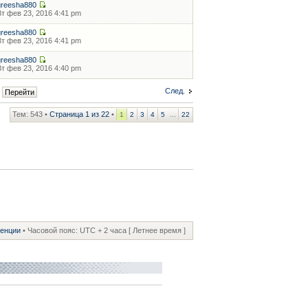
greesha880
Вт фев 23, 2016 4:41 pm
greesha880
Вт фев 23, 2016 4:41 pm
greesha880
Вт фев 23, 2016 4:40 pm
След.
Тем: 543 •
Страница
1
из
22
•
...
1
2
3
4
5
22
ренции
• Часовой пояс: UTC + 2 часа [ Летнее время ]