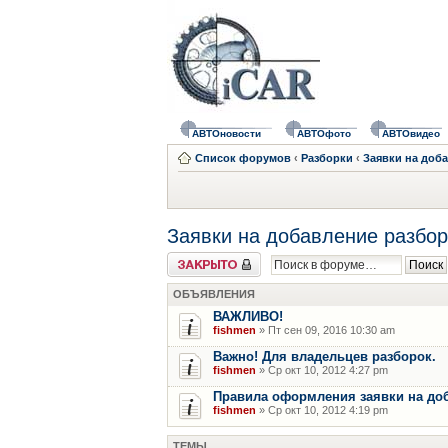
АВТОновости
АВТОфото
АВТОвидео
Список форумов
‹
Разборки
‹
Заявки на доб
Заявки на добавление разбор
Форум закрыт
ОБЪЯВЛЕНИЯ
ВАЖЛИВО!
fishmen
» Пт сен 09, 2016 10:30 am
Важно! Для владельцев разборок.
fishmen
» Ср окт 10, 2012 4:27 pm
Правила оформления заявки на до
fishmen
» Ср окт 10, 2012 4:19 pm
ТЕМЫ