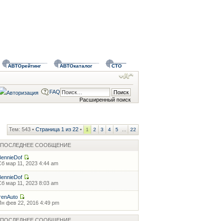
АВТОрейтинг
АВТОкаталог
СТО
FAQ
Расширенный поиск
Тем: 543 •
Страница
1
из
22
•
...
1
2
3
4
5
22
ПОСЛЕДНЕЕ СООБЩЕНИЕ
BennieDof
Сб мар 11, 2023 4:44 am
BennieDof
Сб мар 11, 2023 8:03 am
IrenAuto
Пн фев 22, 2016 4:49 pm
ПОСЛЕДНЕЕ СООБЩЕНИЕ