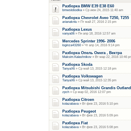
Разборка BMW E39 E38 E60
bmwslobodka
» Ср июн 24, 2015 11:40 am
Разборка Chevrolet Aveo T250, T255
arianaknlu
» Пт май 27, 2016 2:15 pm
Разборка Lexus
vanya06
» Пн апр 18, 2016 12:57 am
Mercedes Sprinter 1996- 2006
loginza43260
» Чт апр 14, 2016 9:14 pm
Разборка Опель Омега , Вектра
Maksim.Kalashnikov
» Вт мар 22, 2016 10:46 p
Разборка Skoda
TanyaX6
» Ср май 13, 2015 12:18 pm
Разборка Volkswagen
TanyaX6
» Ср май 13, 2015 12:35 pm
Разборка Mitsubishi Grandis Outland
zpch
» Ср мар 02, 2016 12:07 pm
Разборка Citroen
kolazabava
» Вт фев 23, 2016 5:10 pm
Разборка Peugeot
kolazabava
» Вт фев 23, 2016 5:09 pm
Разборка Fiat
kolazabava
» Вт фев 23, 2016 5:08 pm