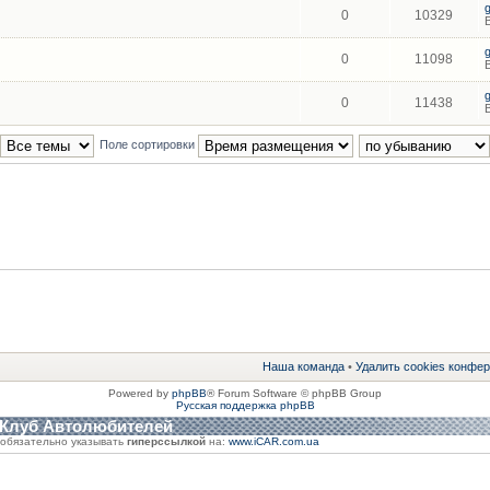
0
10329
0
11098
0
11438
Поле сортировки
Наша команда
•
Удалить cookies конфе
Powered by
phpBB
® Forum Software © phpBB Group
Русская поддержка phpBB
 Клуб Автолюбителей
обязательно указывать
гиперссылкой
на:
www.iCAR.com.ua