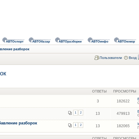
АВТОспорт
АВТОбазар
АВТОразборки
АВТОинфо
АВТОюмор
авление разборок
Пользователи
Вход
ок
ОТВЕТЫ
ПРОСМОТРЫ
3
182622
1
2
13
479913
бавление разборок
1
2
13
182065
ОТВЕТЫ
ПРОСМОТРЫ