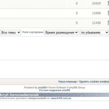
0
10329
0
11098
0
11438
Поле сортировки
Наша команда
•
Удалить cookies конфе
Powered by
phpBB
® Forum Software © phpBB Group
Русская поддержка phpBB
 Клуб Автолюбителей
обязательно указывать
гиперссылкой
на:
www.iCAR.com.ua