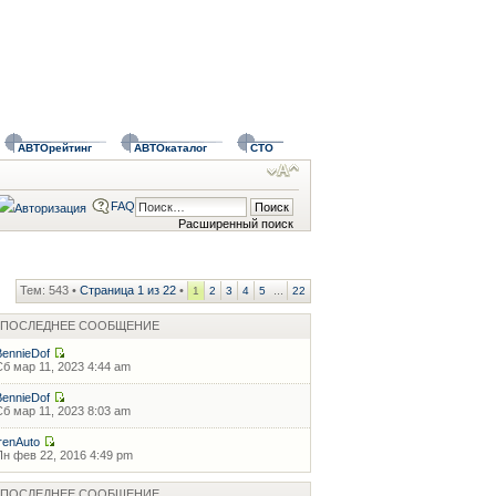
АВТОрейтинг
АВТОкаталог
СТО
FAQ
Расширенный поиск
Тем: 543 •
Страница
1
из
22
•
...
1
2
3
4
5
22
ПОСЛЕДНЕЕ СООБЩЕНИЕ
BennieDof
Сб мар 11, 2023 4:44 am
BennieDof
Сб мар 11, 2023 8:03 am
IrenAuto
Пн фев 22, 2016 4:49 pm
ПОСЛЕДНЕЕ СООБЩЕНИЕ