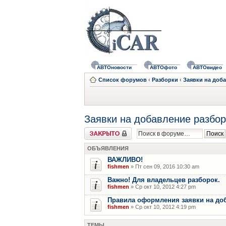
АВТОновости
АВТОфото
АВТОвидео
Список форумов
‹
Разборки
‹
Заявки на доб
Заявки на добавление разбор
Форум закрыт
ОБЪЯВЛЕНИЯ
ВАЖЛИВО!
fishmen
» Пт сен 09, 2016 10:30 am
Важно! Для владельцев разборок.
fishmen
» Ср окт 10, 2012 4:27 pm
Правила оформления заявки на до
fishmen
» Ср окт 10, 2012 4:19 pm
ТЕМЫ