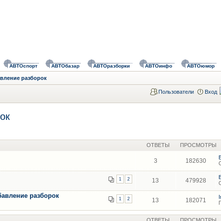
АВТОспорт
АВТОбазар
АВТОразборки
АВТОинфо
АВТОюмор
авление разборок
Пользователи
Вход
ок
ОТВЕТЫ
ПРОСМОТРЫ
3
182630
1
2
13
479928
бавление разборок
1
2
13
182071
ОТВЕТЫ
ПРОСМОТРЫ