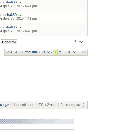
greesha880
Вт фев 23, 2016 4:41 pm
greesha880
Вт фев 23, 2016 4:41 pm
greesha880
Вт фев 23, 2016 4:40 pm
След.
Тем: 543 •
Страница
1
из
22
•
...
1
2
3
4
5
22
ренции
• Часовой пояс: UTC + 2 часа [ Летнее время ]