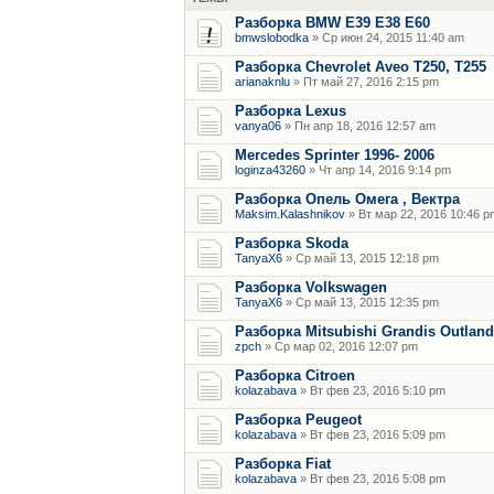
Разборка BMW E39 E38 E60
bmwslobodka
» Ср июн 24, 2015 11:40 am
Разборка Chevrolet Aveo T250, T255
arianaknlu
» Пт май 27, 2016 2:15 pm
Разборка Lexus
vanya06
» Пн апр 18, 2016 12:57 am
Mercedes Sprinter 1996- 2006
loginza43260
» Чт апр 14, 2016 9:14 pm
Разборка Опель Омега , Вектра
Maksim.Kalashnikov
» Вт мар 22, 2016 10:46 p
Разборка Skoda
TanyaX6
» Ср май 13, 2015 12:18 pm
Разборка Volkswagen
TanyaX6
» Ср май 13, 2015 12:35 pm
Разборка Mitsubishi Grandis Outland
zpch
» Ср мар 02, 2016 12:07 pm
Разборка Citroen
kolazabava
» Вт фев 23, 2016 5:10 pm
Разборка Peugeot
kolazabava
» Вт фев 23, 2016 5:09 pm
Разборка Fiat
kolazabava
» Вт фев 23, 2016 5:08 pm