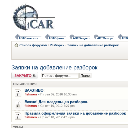
АВТОновости
АВТОфото
АВТОвидео
АВТОспорт
АВТ
Список форумов
‹
Разборки
‹
Заявки на добавление разборок
Заявки на добавление разборок
Форум закрыт
ОБЪЯВЛЕНИЯ
ВАЖЛИВО!
fishmen
» Пт сен 09, 2016 10:30 am
Важно! Для владельцев разборок.
fishmen
» Ср окт 10, 2012 4:27 pm
Правила оформления заявки на добавление разборок
fishmen
» Ср окт 10, 2012 4:19 pm
ТЕМЫ